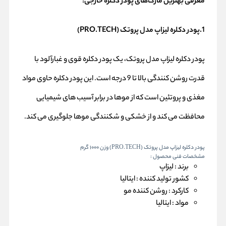
معرفی بهترین مارک‌های پودر دکلره خارجی:
1.پودر دکلره لیزاپ مدل پروتک (PRO.TECH)
پودر دکلره لیزاپ مدل پروتک، یک پودر دکلره قوی و غبارآلود با
قدرت روشن کنندگی بالا تا 9 درجه است. این پودر دکلره حاوی مواد
مغذی و پروتئین است که از موها در برابر آسیب های شیمیایی
محافظت می کند و از خشکی و شکنندگی موها جلوگیری می کند.
پودر دکلره لیزاپ مدل پروتک (PRO.TECH) وزن 1000 گرم
مشخصات فنی محصول :
برند :
لیزاپ
کشور تولید کننده :
ایتالیا
کارکرد :
روشن کننده مو
مواد :
ایتالیا