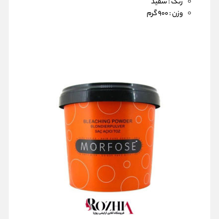
رنگ :
سفید
وزن :
900 گرم