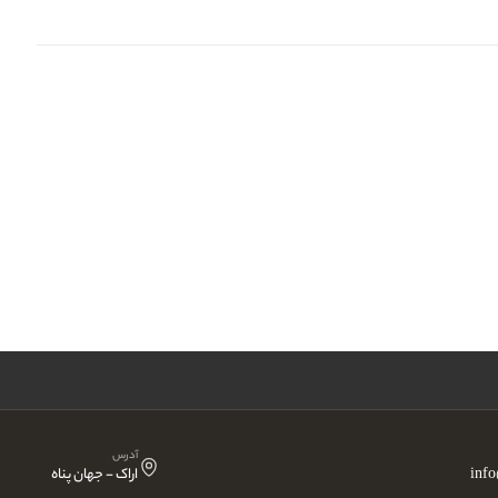
آدرس
inf
اراک - جهان پناه