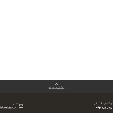
بازگشت به بالا
ه تماس پشتیبانی
ایمیل
o@rozhia.com
093782525