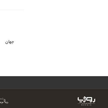
جهان
شمار
43