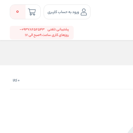
0
ورود به حساب کاربری
پشتیبانی تلفنی
09378252543-
روزهای کاری ساعت 9صبح الی 17
0
کالا