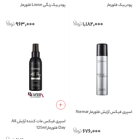
پودر بیک فلورمار
پودر بیک رنگی Loose فلورمار
963,000
1,182,000
اسپری فیکس آرایش فلورمار flormar
اسپری فیکس مات کننده آرایش All
Day فلورمار 125ml
676,000