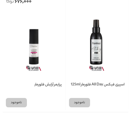
676,000
اسپری فیکس All Day فلورمار 125ml
پرایمر آرایش فلورمار
ناموجود
ناموجود