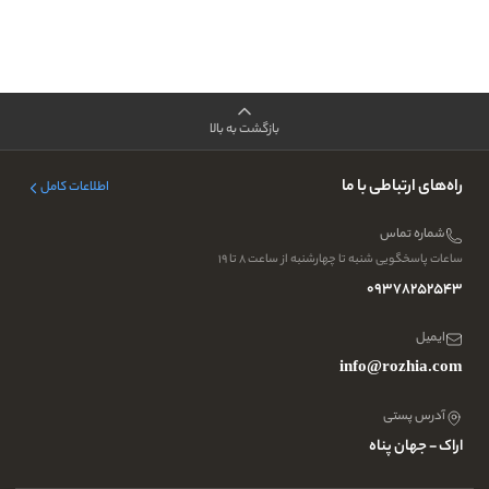
بازگشت به بالا
راه‌های ارتباطی با ما
اطلاعات کامل
شماره تماس
ساعات پاسخگویی شنبه تا چهارشنبه از ساعت ۸ تا ۱۹
09378252543
ایمیل
info@rozhia.com
آدرس پستی
اراک - جهان پناه