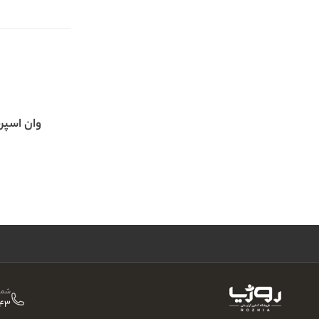
وان اسپر
شمار
43