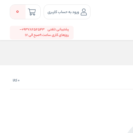
0
ورود به حساب کاربری
پشتیبانی تلفنی
09378252543-
روزهای کاری ساعت 9صبح الی 17
0
کالا