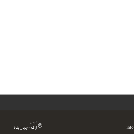
آدرس
inf
اراک - جهان پناه