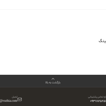
ینگ
بازگشت به بالا
ه تماس پشتیبانی
ایمیل
o@rozhia.com
093782525