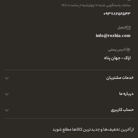
ساعات پاسخگویی شنبه تا چهارشنبه از ساعت ۸ تا ۱۹
09378252543
ایمیل
info@rozhia.com
آدرس پستی
اراک - جهان پناه
خدمات مشتریان
حریم خصوصی کاربران
درباره ما
راهنمای قوانین و مقررات
سوالات متداول
حساب کاربری
تماس با ما
آدرس فروشگاه
سوالات متداول
سفارشات شما
نحوه ارسال کالا
از آخرین تخفیف‌ها و جدیدترین کالاها مطلع شوید
لیست علاقه‌مندی
نحوه بازگشت کالا