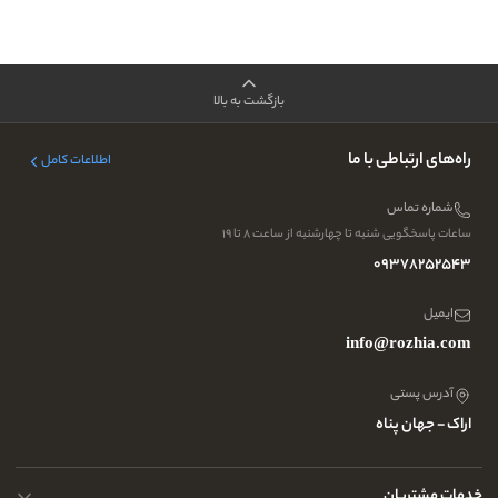
بازگشت به بالا
راه‌های ارتباطی با ما
اطلاعات کامل
شماره تماس
ساعات پاسخگویی شنبه تا چهارشنبه از ساعت ۸ تا ۱۹
09378252543
ایمیل
info@rozhia.com
آدرس پستی
اراک - جهان پناه
خدمات مشتریان