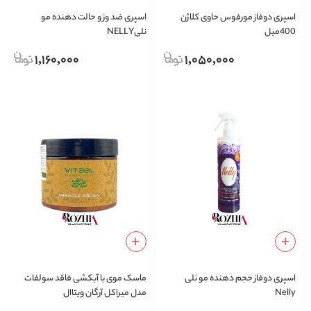
اسپری دوفاز مورفوس حاوی کلاژن
اسپری ضد وز و حالت دهنده مو
400میل
نلیNELLY
1,160,000
1,050,000
اسپری دوفاز حجم دهنده مو نلی
ماسک موی با آبکشی فاقد سولفات
Nelly
مدل میراکل آرگان ویتاال