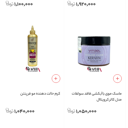
1,100,000
1,920,000
ماسک موی باآبکشی فاقد سولفات
کرم حالت دهنده مو فر پنتن
مدل کالر کر ویتاال
1,040,000
1,050,000