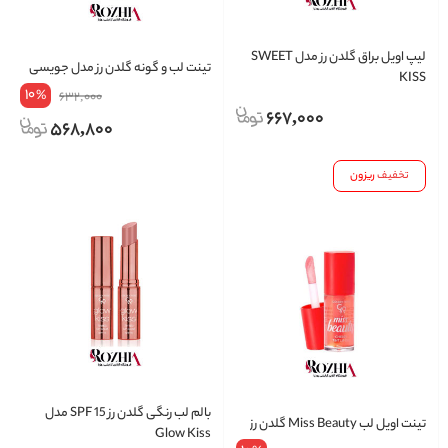
لیپ اویل براق گلدن رز مدل SWEET
تینت لب و گونه گلدن رز مدل جویسی
KISS
10
%
632,000
667,000
568,800
تخفیف
ریزون
بالم لب رنگی گلدن رز SPF 15 مدل
تینت اویل لب Miss Beauty گلدن رز
Glow Kiss