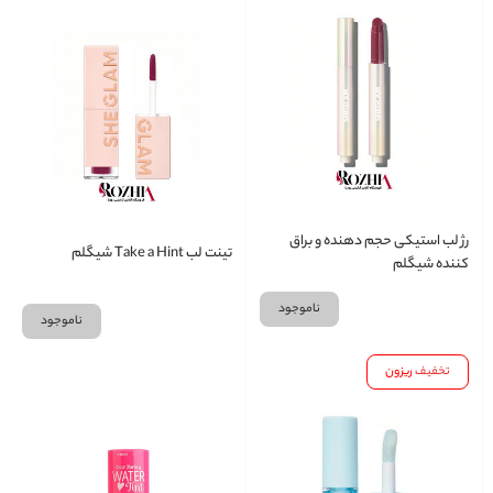
رژ لب استیکی حجم دهنده و براق
تینت لب Take a Hint شیگلم
کننده شیگلم
ناموجود
ناموجود
تخفیف
ریزون