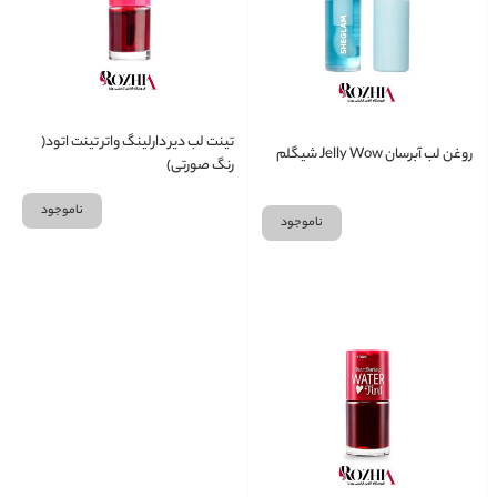
تینت لب دیر دارلینگ واتر تینت اتود(
روغن لب آبرسان Jelly Wow شیگلم
رنگ صورتی)
ناموجود
ناموجود