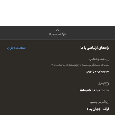
بازگشت به بالا
راه‌های ارتباطی با ما
اطلاعات کامل
شماره تماس
ساعات پاسخگویی شنبه تا چهارشنبه از ساعت ۸ تا ۱۹
09378252543
ایمیل
info@rozhia.com
آدرس پستی
اراک - جهان پناه