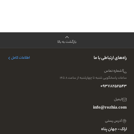
بازگشت به بالا
راه‌های ارتباطی با ما
اطلاعات کامل
شماره تماس
ساعات پاسخگویی شنبه تا چهارشنبه از ساعت ۸ تا ۱۹
09378252543
ایمیل
info@rozhia.com
آدرس پستی
اراک - جهان پناه