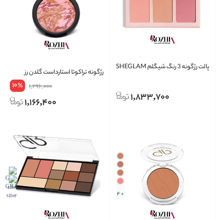
پالت رژگونه 3 رنگ شیگلم SHEGLAM
رژگونه تراکوتا استارداست گلدن رز
10
%
1,296,000
1,833,700
1,166,400
+ 4