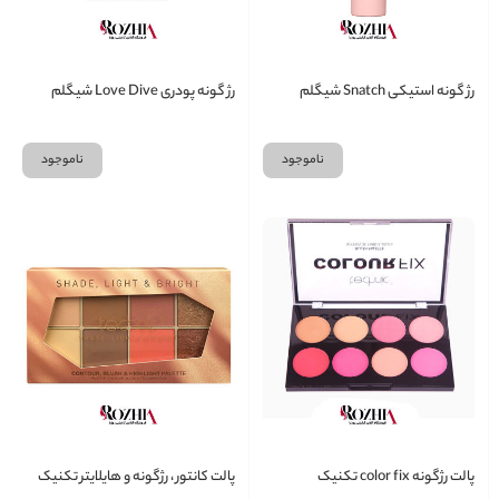
رژ گونه استیکی Snatch شیگلم
رژ گونه پودری Love Dive شیگلم
ناموجود
ناموجود
پالت رژگونه color fix تکنیک
پالت کانتور ، رژگونه و هایلایتر تکنیک