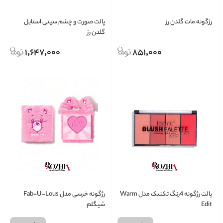
رژگونه مات گلدن رز
پالت صورت و چشم سیتی استایل
گلدن رز
1,647,000
851,000
پالت رژگونه 4رنگ تکنیک مدل Warm
رژگونه خرسی مدل Fab-U-Lous
Edit
شیگلم