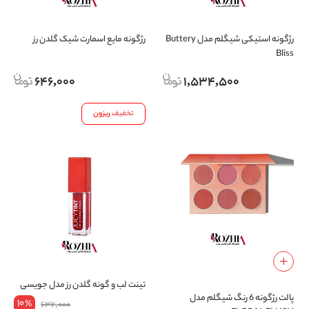
رژگونه استیکی شیگلم مدل Buttery
رژگونه مایع اسمارت شیک گلدن رز
Bliss
646,000
1,534,500
تخفیف
ریزون
تینت لب و گونه گلدن رز مدل جویسی
پالت رژگونه 6 رنگ شیگلم مدل
10
%
632,000