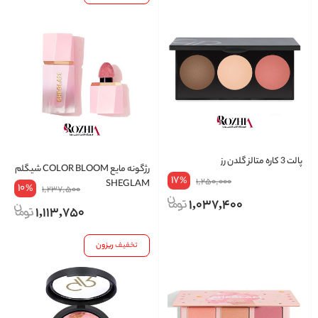
پالت 3 کاره متالز گلدن رز
رژگونه مایع COLOR BLOOM شیگلم
17
%
1,250,000
SHEGLAM
10
%
1,237,500
1,037,400
1,113,750
تخفیف
ریزون