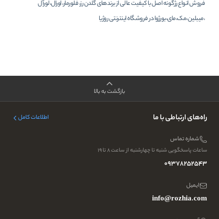
فروش انواع رژگونه اصل با کیفیت عالی از برندهای گلدن رز، فلورمار، اورال،لورآل
،میبلین،مک،مای،بورژوا در فروشگاه اینترنتی روژیا
بازگشت به بالا
راه‌های ارتباطی با ما
اطلاعات کامل
شماره تماس
ساعات پاسخگویی شنبه تا چهارشنبه از ساعت ۸ تا ۱۹
09378252543
ایمیل
info@rozhia.com