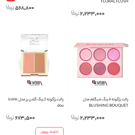
FLORAL FLUSH
568,800
2,233,000
پالت رژگونه 6 رنگ شیگلم مدل
پالت رژگونه 2 رنگ گلدن رز مدل iconic
dou
BLUSHING BOUQUET
673,500
2,233,000
تخفیف
ریزون