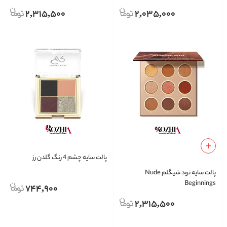
2,315,500
2,035,000
پالت سایه چشم 4 رنگ گلدن رز
پالت سایه نود شیگلم Nude
Beginnings
744,900
2,315,500