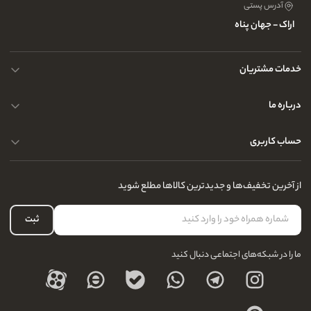
آدرس پستی
اراک - جهان پناه
خدمات مشتریان
حریم خصوصی کاربران
درباره ما
راهنمای قوانین و مقررات
سوالات متداول
حساب کاربری
تماس با ما
آدرس فروشگاه
سوالات متداول
سفارشات شما
نحوه ارسال کالا
از آخرین تخفیف‌ها و جدیدترین کالاها مطلع شوید
لیست علاقه‌مندی
نحوه بازگشت کالا
حساب کاربری
ثبت
درباره ما
ما را در شبکه‌های اجتماعی دنبال کنید