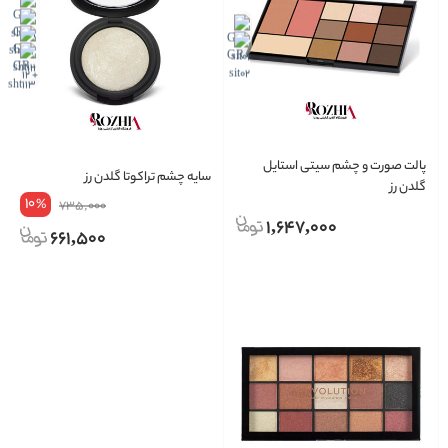
+ 12
پالت صورت و چشم سیتی استایل
سایه چشم تراکوتا گلدن رز
گلدن رز
10
%
735,000
1,647,000
661,500