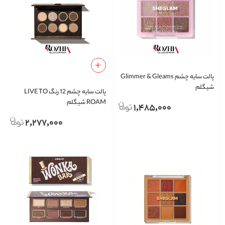
پالت سایه چشم Glimmer & Gleams
شیگلم
پالت سایه چشم 12 رنگ LIVE TO
ROAM شیگلم
1,485,000
2,277,000