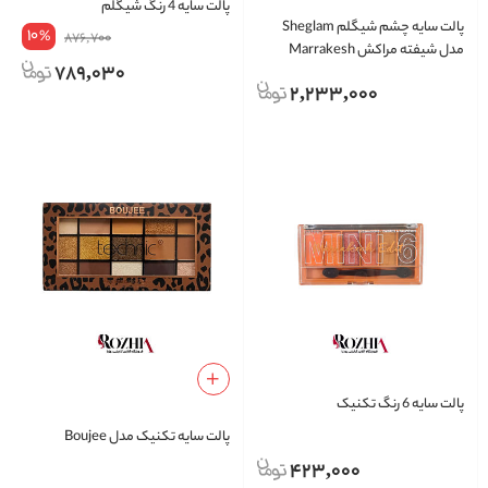
پالت سایه 4 رنگ شیگلم
پالت سایه چشم شیگلم Sheglam
10
%
876,700
مدل شیفته مراکش Marrakesh
789,030
Obsessed رنگدانه فشرده 12 رنگ
2,233,000
پالت سایه 6 رنگ تکنیک
پالت سایه تکنیک مدل Boujee
423,000