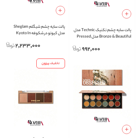
پالت سایه چشم شیگلم Sheglam
پالت سایه چشم تکنیک Technic مدل
مدل کیوتو در شکوفه Kyoto In
Bronze & Beautiful مدل Pressed
Bloom رنگدانه فشرده 12 رنگ
Pigment
2,233,000
992,000
تخفیف
ریزون