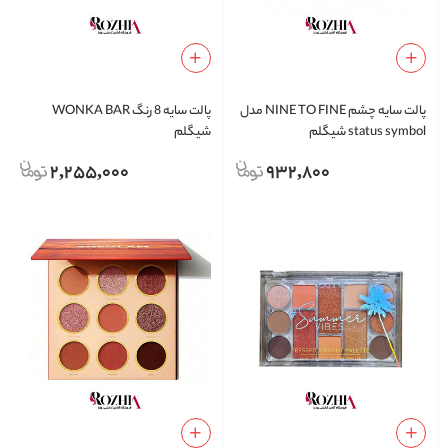
پالت سایه چشم NINE TO FINE مدل
پالت سایه 8 رنگ WONKA BAR
status symbol شیگلم
شیگلم
2,255,000
932,800