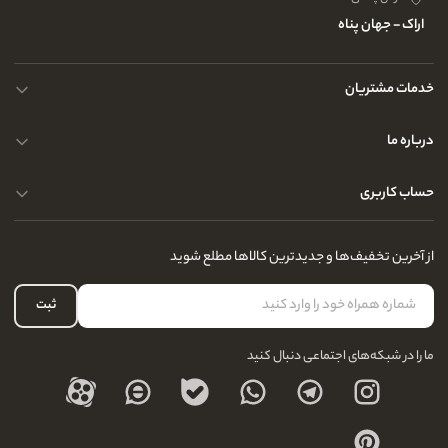
اراک - جهان پناه
خدمات مشتریان
حریم خصوصی کاربران
درباره ما
راهنمای قوانین و مقررات
سوالات متداول
حساب کاربری
تماس با ما
آدرس فروشگاه
سوالات متداول
سفارشات شما
نحوه ارسال کالا
از آخرین تخفیف‌ها و جدیدترین کالاها مطلع شوید
لیست علاقه‌مندی
نحوه بازگشت کالا
حساب کاربری
ثبت
درباره ما
ما را در شبکه‌های اجتماعی دنبال کنید