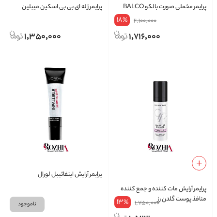
پرایمر مخملی صورت بالکو BALCO
پرایمر ژله ای بی بی اسکین میبلین
18
%
2,100,000
1,350,000
1,716,000
پرایمر آرایش اینفائیبل لورال
پرایمر آرایش مات کننده و جمع کننده
منافذ پوست گلدن رز
13
%
1,750,000
ناموجود