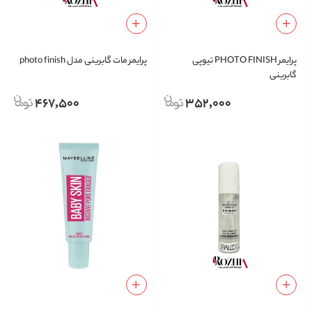
پرایمر PHOTO FINISH تیوپی
پرایمر مات گابرینی مدل photo finish
گابرینی
467,500
352,000