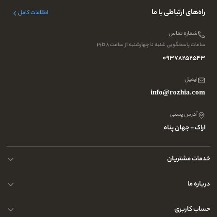
راه‌های ارتباطی با ما
اطلاعات کامل
شماره تماس
ساعات پاسخگویی شنبه تا چهارشنبه از ساعت ۸ تا ۱۹
09378252543
ایمیل
info@rozhia.com
آدرس پستی
اراک - جهان پناه
خدمات مشتریان
حریم خصوصی کاربران
درباره ما
راهنمای قوانین و مقررات
سوالات متداول
حساب کاربری
تماس با ما