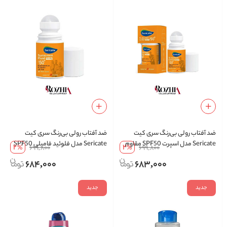
ضد آفتاب رولی بی‌رنگ سری کیت
ضد آفتاب رولی بی‌رنگ سری کیت
Sericate مدل اسپرت SPF50 مقاوم
Sericate مدل فلوئید فامیلی SPF50
2
2
%
699,800
%
699,800
در برابر تعریق حجم 50 میل
فاقد چربی مناسب انواع پوست حجم
684,000
683,000
50 میل
جدید
جدید