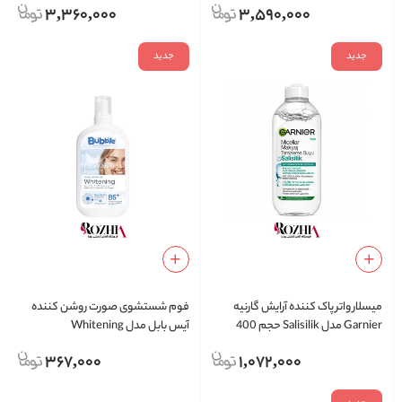
3,360,000
3,590,000
جدید
جدید
میسلار واتر پاک کننده آرایش گارنیه
فوم شستشوی صورت روشن کننده
Garnier مدل Salisilik حجم 400
آیس بابل مدل Whitening
میلی لیتر
367,000
1,072,000