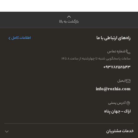
بازگشت به بالا
راه‌های ارتباطی با ما
اطلاعات کامل
شماره تماس
ساعات پاسخگویی شنبه تا چهارشنبه از ساعت ۸ تا ۱۹
09378252543
ایمیل
info@rozhia.com
آدرس پستی
اراک - جهان پناه
خدمات مشتریان