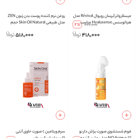
میسلار واتر آبرسان رویوال Révival مدل
روغن نرم کننده پوست بدن زنون ZEN
هیالوسنس Hyalusense مناسب
مدل طبیعی Skin Oil Natural حجم
2
%
426,600
انواع پوست حجم 200 میلی لیتر
110 میلی لیتر
518,000
418,000
فوم شستشوی صورت براش دار نو
سرم ویتامین c صورت حاوی آنتی