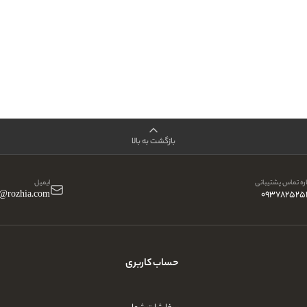
بازگشت به بالا
ه تماس پشتیبانی
ایمیل
o@rozhia.com
093782525
حساب کاربری