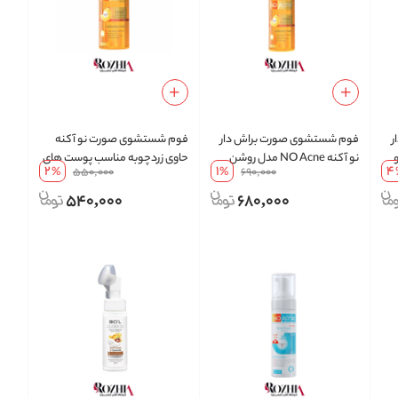
ر
فوم شستشوی صورت براش دار
فوم شستشوی صورت نو آکنه
و
نو آکنه NO Acne مدل روشن
حاوی زردچوبه مناسب پوست های
2
1
4
%
550,000
%
690,000
کننده زردچوبه Lightening Foam
چرب
حجم 150 میلی لیتر
540,000
680,000