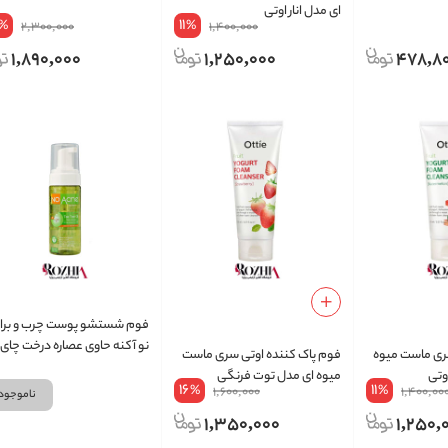
ای مدل انار اوتی
11
%
%
2,300,000
1,400,000
1,890,000
1,250,000
478,8
فوم شستشو پوست چرب و برا
نو آکنه حاوی عصاره درخت چای
ری ماست میوه
فوم پاک کننده اوتی سری ماست
وتی
میوه ای مدل توت فرنگی
16
11
%
%
1,600,000
1,400,00
ناموجود
1,350,000
1,250,