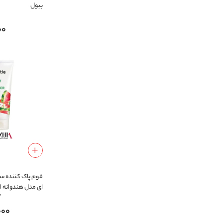
بیول
00
فوم پاک کننده س
ای مدل هندوانه ا
0
000