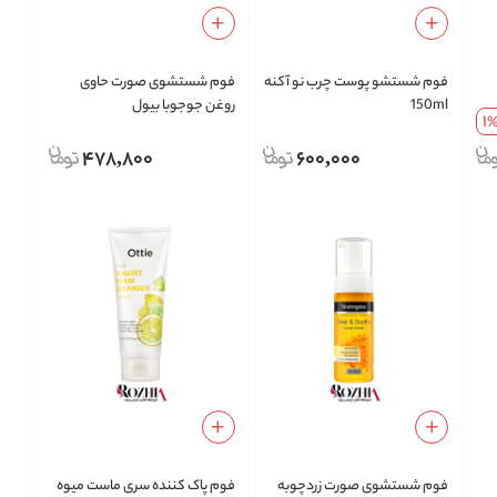
فوم شستشو پوست چرب نو آکنه
فوم شستشوی صورت حاوی
150ml
روغن جوجوبا بیول
1
478,800
600,000
فوم شستشوی صورت زردچوبه
فوم پاک کننده سری ماست میوه