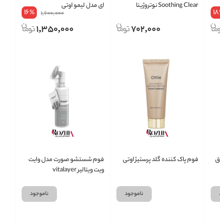
Soothing Clear نوتروژینا
ای مدل لیمو اوتی
16
18
%
1,600,000
1,350,000
702,000
ق
فوم پاک کننده گلد پرستیژ اوتی
فوم شستشو صورت مدل وایت
ویت ویتالیر vitalayer
ناموجود
ناموجود