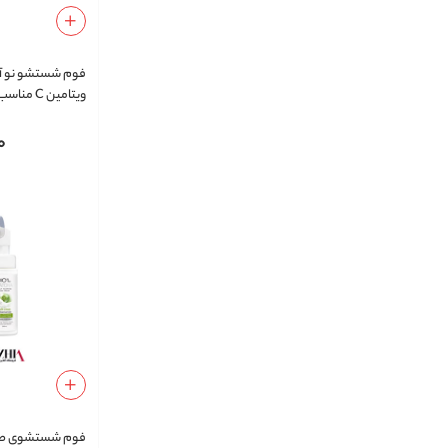
فوم شستشو نو آک
ویتامین C
چرب
0
فوم شستشوی صور