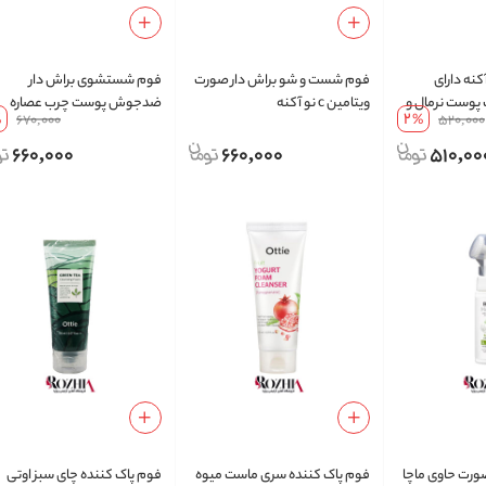
نه دارای
فوم شست و شو براش دار صورت
فوم شستشوی براش دار
 مناسب پوست نرمال و
ویتامین c نو آکنه
ضدجوش پوست چرب عصاره
2
%
670,000
%
520,000
درخت چای نو آکنه
660,000
660,000
510,00
ت حاوی ماچا
فوم پاک کننده سری ماست میوه
فوم پاک کننده چای سبز اوتی