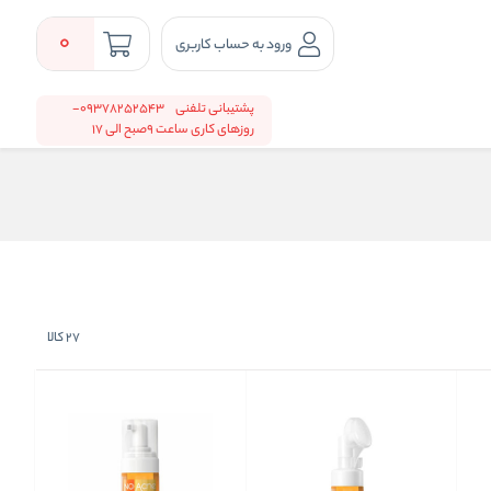
0
ورود به حساب کاربری
پشتیبانی تلفنی
09378252543-
روزهای کاری ساعت 9صبح الی 17
27
کالا