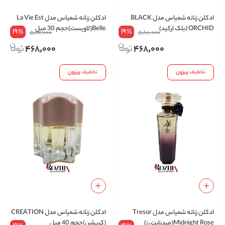
ادکلن زنانه شمیاس مدل BLACK
ادکلن زنانه شمیاس مدل La Vie Est
ORCHID (بلک ارکید)
Belle(لاویست)حجم 30 میل
19
19
%
%
580,000
580,000
468,000
468,000
تخفیف
ریزون
تخفیف
ریزون
ادکلن زنانه شمیاس مدل Tresor
ادکلن زنانه شمیاس مدل CREATION
Midnight Rose(میدنایت رز)
(کریشن)حجم 40 میل