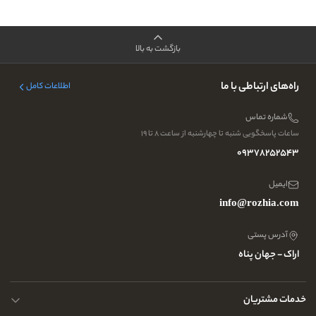
بازگشت به بالا
راه‌های ارتباطی با ما
اطلاعات کامل
شماره تماس
ساعات پاسخگویی شنبه تا چهارشنبه از ساعت ۸ تا ۱۹
09378252543
ایمیل
info@rozhia.com
آدرس پستی
اراک - جهان پناه
خدمات مشتریان