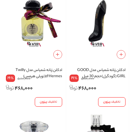
ادکلن زنانه شمیاس مدل GOOD
ادکلن زنانه شمیاس مدل Twilly
GIRL (گودگرل)حجم 30 میل
d'Hermes(تویلی هرمس)
19
19
%
%
580,000
580,000
468,000
468,000
تخفیف
ریزون
تخفیف
ریزون