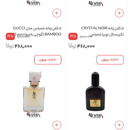
ادکلن زنانه CRYSTAL NOIR
ادکلن زنانه شمیاس مدل GUCCI
(کریستال نویر) شمیاس
BAMBOO (گوچی بامبو)حجم 35
19
19
%
%
580,000
580,000
میل
468,000
468,000
تخفیف
ریزون
تخفیف
ریزون