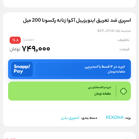
اسپری ضد تعریق اینویزیبل آکوا زنانه رکسونا 200 میل
شناسه کالا:
RZP-37541
810000
تخفیف:
8
%
749,000
تومان
قیمت:
خرید در ۴ قسط با اسنپ‌پی
ماهانه
تومان
خرید در 4 قسط با ترب پی
ماهانه
تومان
REXONA
اسپری بدن
برند:
دسته بندی: