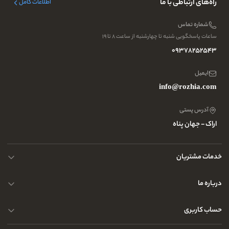
راه‌های ارتباطی با ما
اطلاعات کامل
شماره تماس
ساعات پاسخگویی شنبه تا چهارشنبه از ساعت ۸ تا ۱۹
09378252543
ایمیل
info@rozhia.com
آدرس پستی
اراک - جهان پناه
خدمات مشتریان
حریم خصوصی کاربران
درباره ما
راهنمای قوانین و مقررات
سوالات متداول
حساب کاربری
تماس با ما
آدرس فروشگاه