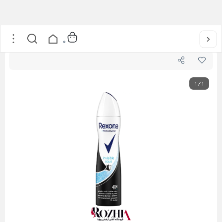
خانه
/
عطر و ادکلن
/
اسپری بدن
/
اسپری ضد تعریق اینویزیبل آکوا زنانه رکسونا 200 میل
0
1
/
1