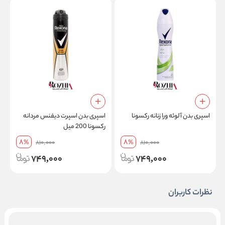
اسپری بدن آلوئه ورا زنانه رکسونا
اسپری بدن اسپرت دیفنس مردانه
رکسونا 200 میل
ا
8
8
%
810,000
%
810,000
749,000
749,000
نظرات کاربران