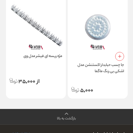
مژه ریسه ای فیشر مدل وی
م
جا چسب حبابدار اکستنشن مدل
اشکی بی رنگ ماگما
از 35,000
5,000
بازگشت به بالا