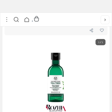
خانه
/
مراقبت از پوست
/
ژل شوینده درخت چای بادی شاپ
0
1
/
1