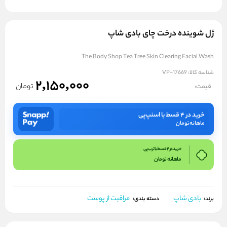
ژل شوینده درخت چای بادی شاپ
The Body Shop Tea Tree Skin Clearing Facial Wash
شناسه کالا:
VP-17669
2,150,000
تومان
قیمت:
خرید در ۴ قسط با اسنپ‌پی
ماهانه
تومان
خرید در 4 قسط با ترب پی
ماهانه
تومان
بادی شاپ
مراقبت از پوست
برند:
دسته بندی: