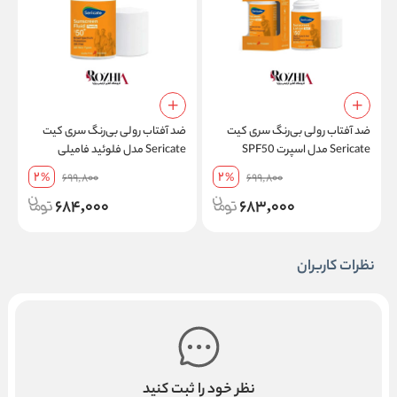
ضد آفتاب رولی بی‌رنگ سری کیت
ضد آفتاب رولی بی‌رنگ سری کیت
م
Sericate مدل اسپرت SPF50
Sericate مدل فلوئید فامیلی
مقاوم در برابر تعریق حجم 50 میل
SPF50 فاقد چربی مناسب انواع
پ
2
2
%
699,800
%
699,800
پوست حجم 50 میل
ح
684,000
683,000
نظرات کاربران
نظر خود را ثبت کنید