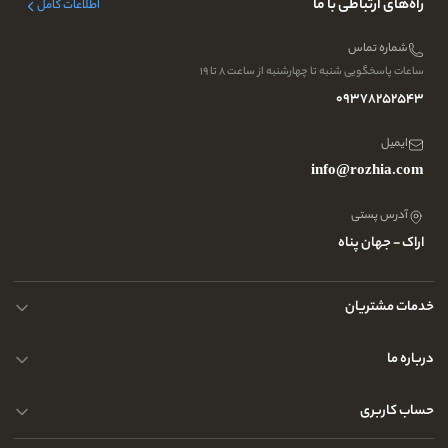
راه‌های ارتباطی با ما
اطلاعات کامل
شماره تماس
ساعات پاسخگویی شنبه تا چهارشنبه از ساعت ۸ تا ۱۹
09378252543
ایمیل
info@rozhia.com
آدرس پستی
اراک - جهان پناه
خدمات مشتریان
حریم خصوصی کاربران
درباره ما
راهنمای قوانین و مقررات
سوالات متداول
حساب کاربری
تماس با ما
آدرس فروشگاه