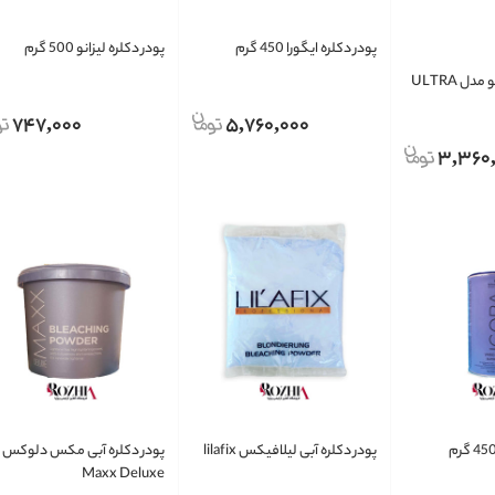
پودر دکلره ایگورا 450 گرم
پودر دکلره لیزانو 500 گرم
ل ULTRA
747,000
5,760,000
3,360
پودر دکلره آبی لیلافیکس lilafix
پودر دکلره آبی مکس دلوکس
Maxx Deluxe