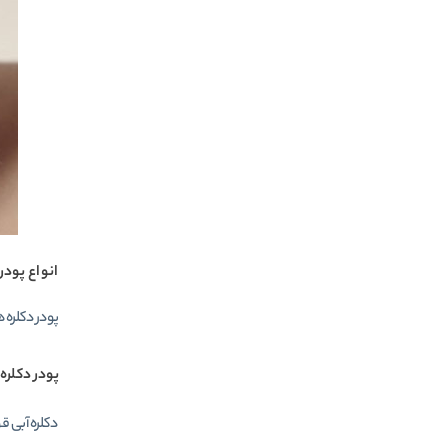
انواع پودر
پودر دکلره 
پودر دکلره 
دکلره آبی ق