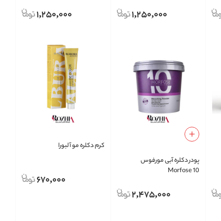
1,250,000
1,250,000
کرم دکلره مو آلبورا
پودر دکلره آبی مورفوس
Morfose 10
670,000
2,475,000