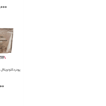
,000
پودر دکلره ویتاال 500 گرم
000