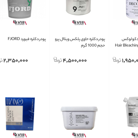
 دکولوکس
پودر دکلره حاوی پلکس ویتاال پرو
پودر دکلره فیورد FJORD
Decolu مدل Hair Bleaching
حجم 1000 گرم
2,350,000
4,500,000
1,950,