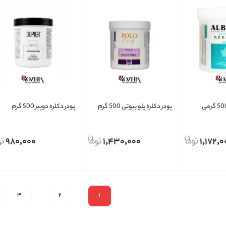
پودر دکلره پلو بیوتی 500 گرم
پودر دکلره دوپیر 500 گرم
980,000
1,430,000
1,172,0
3
2
1