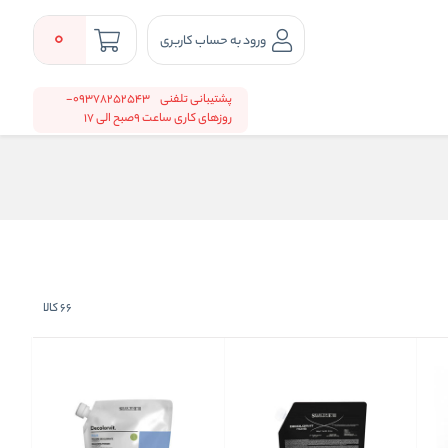
0
ورود به حساب کاربری
پشتیبانی تلفنی
09378252543-
روزهای کاری ساعت 9صبح الی 17
66
کالا