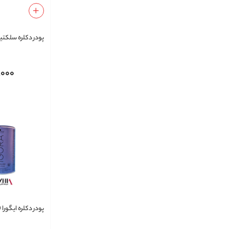
پودر دکلره سلکتیو مد
,000
پودر دکلره ایگورا 450 گرم