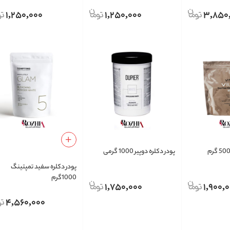
1,250,000
1,250,000
3,850
پودر دکلره دوپیر 1000 گرمی
پودر دکلره سفید تمپتینگ
1000گرم
1,750,000
1,900,
4,560,000