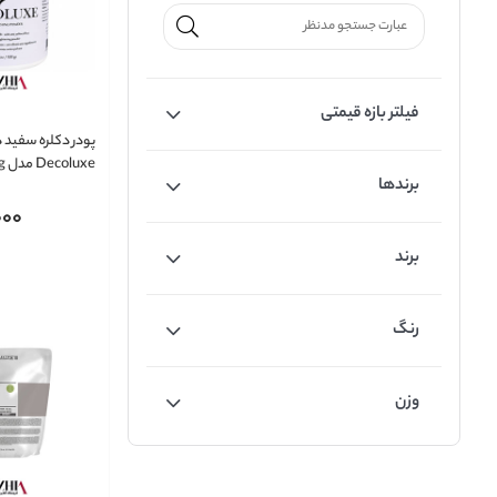
فیلتر بازه قیمتی
پودر دکلره سفید
xe
برندها
Powder وزن 500 گرم
000
برند
رنگ
وزن