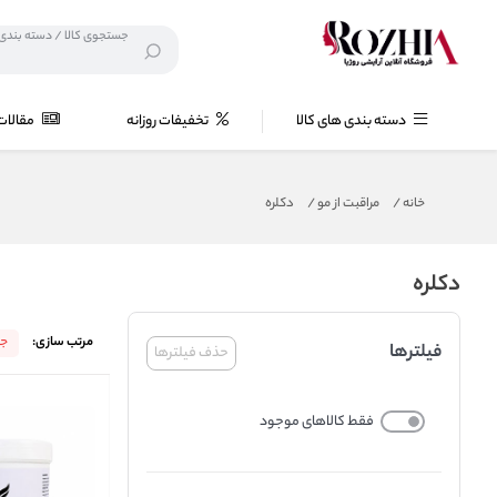
دسته بندی های کالا
تخفیفات روزانه
مقالات
خانه
/
مراقبت از مو
/
دکلره
دکلره
مرتب سازی:
جد
فیلترها
حذف فیلترها
فقط کالاهای موجود