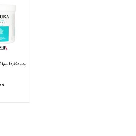
پودر دکلره آلبورا 500 گرمی
00