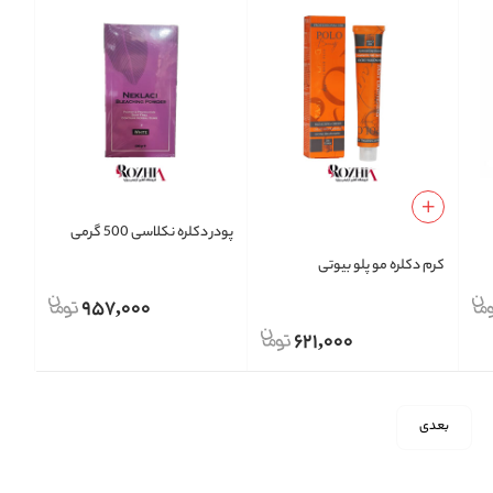
پودر دکلره نکلاسی 500 گرمی
کرم دکلره مو پلو بیوتی
957,000
621,000
بعدی