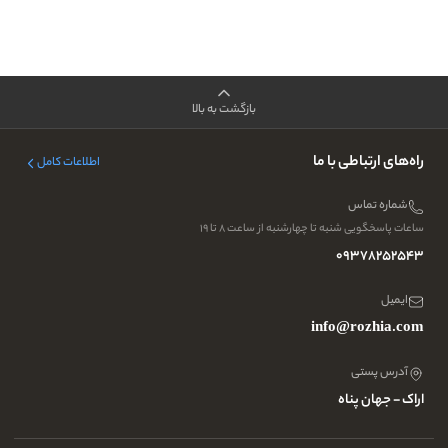
بازگشت به بالا
راه‌های ارتباطی با ما
اطلاعات کامل
شماره تماس
ساعات پاسخگویی شنبه تا چهارشنبه از ساعت ۸ تا ۱۹
09378252543
ایمیل
info@rozhia.com
آدرس پستی
اراک - جهان پناه