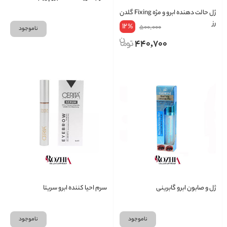
ژل حالت دهنده ابرو و مژه Fixing گلدن
رز
12
%
500,000
ناموجود
440,700
ژل و صابون ابرو گابرینی
سرم احیا کننده ابرو سریتا
ناموجود
ناموجود