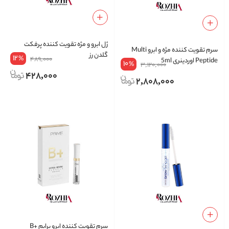
ژل ابرو و مژه تقویت کننده پرفکت
سرم تقویت کننده مژه و ابرو Multi
گلدن رز
12
%
489,000
Peptide اوردینری 5ml
10
%
3,120,000
428,000
2,808,000
سرم تقویت کننده ابرو پرایم +B