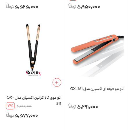
5,525,000
5,950,000
اتو مو حرفه ای اکسیژن مدل OX-161
اتو موی 3D کراتین اکسیژن مدل OX-
511
7
5,291,000
%
6,000,000
5,577,000