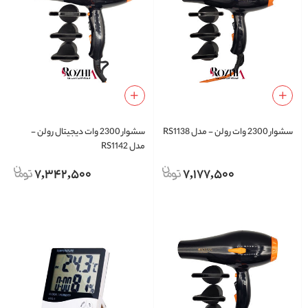
سشوار 2300 وات رولن - مدل RS1138
سشوار 2300 وات دیجیتال رولن -
مدل RS1142
7,342,500
7,177,500