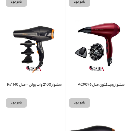
ناموجود
ناموجود
سشوار رمینگتون مدل AC9096
سشوار 2100 وات رولن - مدل Rs1140
ناموجود
ناموجود