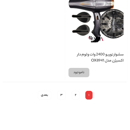
سشوار توربو 2400 وات ولوم دار
اکسیژن مدل OX8941
ناموجود
1
2
3
بعدی