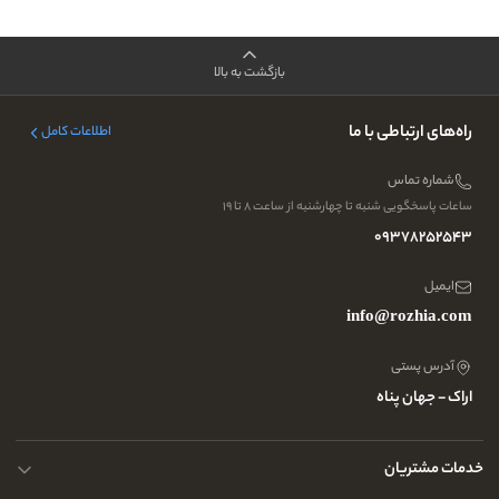
بازگشت به بالا
راه‌های ارتباطی با ما
اطلاعات کامل
شماره تماس
ساعات پاسخگویی شنبه تا چهارشنبه از ساعت ۸ تا ۱۹
09378252543
ایمیل
info@rozhia.com
آدرس پستی
اراک - جهان پناه
خدمات مشتریان