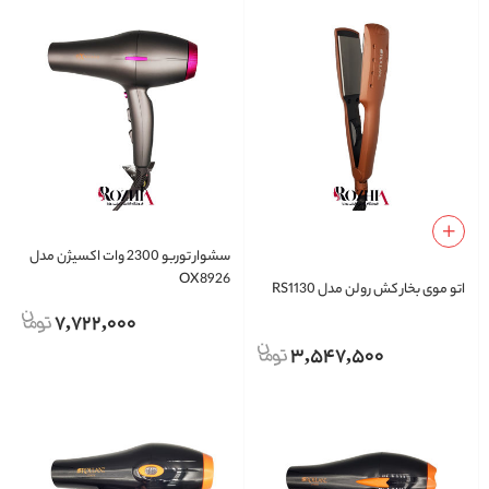
سشوار توربو 2300 وات اکسیژن مدل
OX8926
اتو موی بخار کش رولن مدل RS1130
7,722,000
3,547,500