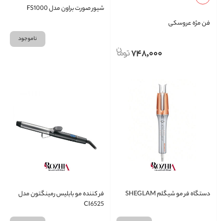
شیور صورت براون مدل FS1000
فن مژه عروسکی
ناموجود
748,000
دستگاه فر مو شیگلم SHEGLAM
فر کننده مو بابلیس رمینگتون مدل
CI6525