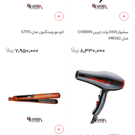
سشوار 2400 وات چرین CHERIN
اتو مو رمینگتون مدل S7710
مدل MR362
7,950,000
8,330,000