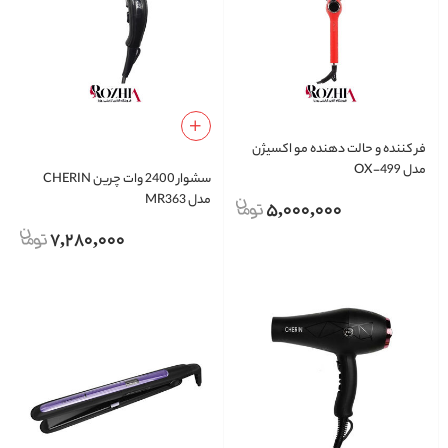
فر کننده و حالت دهنده مو اکسیژن
مدل OX-499
سشوار 2400 وات چرین CHERIN
مدل MR363
5,000,000
7,280,000