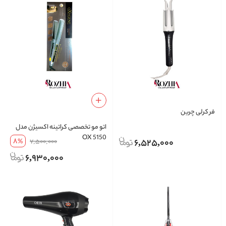
فر کرلی چرین
اتو مو تخصصی کراتینه اکسیژن مدل
OX 5150
8
6,525,000
%
7,500,000
6,930,000