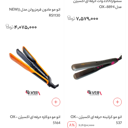
سشوار2200 وات حرفه ای اکسیژن
مدل OX-8894
اتو مو مادون قرمز رولن مدل (NEW)
RS1130
7,579,000
4,075,000
اتو مو کراتینه حرفه ای اکسیژن OX-
اتو مو دوکاره حرفه ای اکسیژن OX-
5164
537
8
%
6,450,000