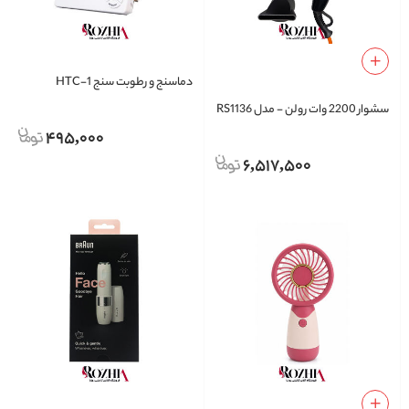
دماسنج و رطوبت سنج HTC-1
سشوار 2200 وات رولن - مدل RS1136
495,000
6,517,500