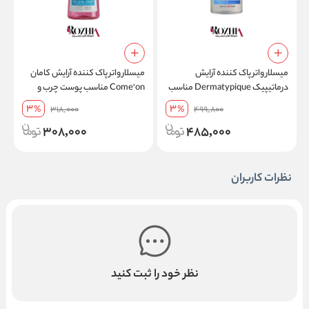
میسلار واتر پاک کننده آرایش
میسلار واتر پاک کننده آرایش کامان
م
درماتیپیک Dermatypique مناسب
Come'on مناسب پوست چرب و
پوست نرمال تا خشک آبرسان قوی
مستعد جوش کنترل کننده چربی
ن
3
3
%
318,000
%
499,800
حجم 250 میل
حجم 400 میلی لیتر
308,000
485,000
نظرات کاربران
نظر خود را ثبت کنید