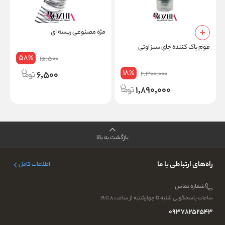
مژه مصنوعی ریسه ای
ک
فوم پاک کننده چای سبز اوتی
58
%
15,500
18
6,500
%
2,300,000
1,890,000
بازگشت به بالا
راه‌های ارتباطی با ما
اطلاعات کامل
شماره تماس
ساعات پاسخگویی شنبه تا چهارشنبه از ساعت ۸ تا ۱۹
09378252543