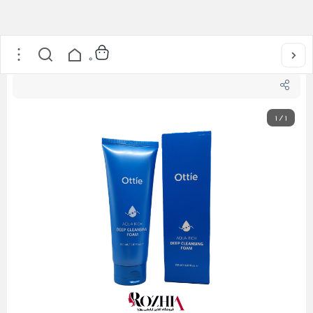
خانه
/
مراقبت از پوست
/
پاک کننده ها
/
فوم پاک کننده آکواریچ اوتی
0
1
/
1