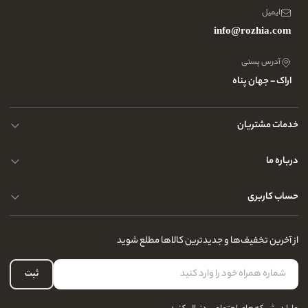
ایمیل
info@rozhia.com
آدرس پستی
اراک - جهان پناه
خدمات مشتریان
حریم خصوصی کاربران
درباره ما
راهنمای قوانین و مقررات
سوالات متداول
حساب کاربری
تماس با ما
آدرس فروشگاه
سوالات متداول
سفارشات شما
نحوه ارسال کالا
از آخرین تخفیف‌ها و جدیدترین کالاها مطلع شوید
لیست علاقه‌مندی
نحوه بازگشت کالا
حساب کاربری
ثبت
درباره ما