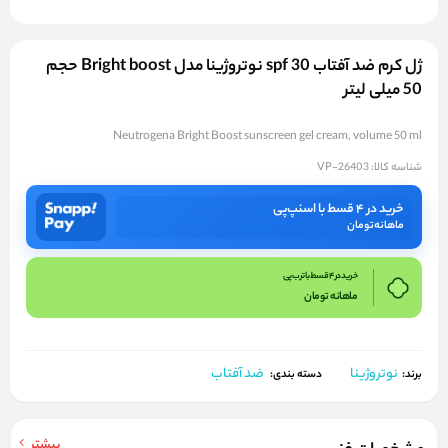
ژل کرم ضد آفتاب spf 30 نوتروژینا مدل Bright boost حجم
50 میلی لیتر
Neutrogena Bright Boost sunscreen gel cream, volume 50 ml
شناسه کالا:
VP-26403
خرید در ۴ قسط با اسنپ‌پی
ماهانه
تومان
خرید در 4 قسط با ترب پی
ماهانه
تومان
نوتروژینا
ضد آفتاب
برند:
دسته بندی:
بیشتر