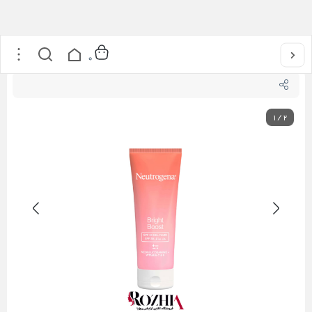
خانه
/
مراقبت از پوست
/
ضد آفتاب
/
ژل کرم ضد آفتاب spf 30 نوتروژینا مدل Bright boost حجم 50 میلی لیتر
0
1
/
2