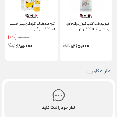
فلوئید ضد آفتاب فیوژن واترحاوی
کرم ضد آفتاب کودکان بیبی فرست
ویتامین SPF50 C پریم
SPF 30 سی گل
پ
2
%
700,000
685,000
1,265,000
نظرات کاربران
نظر خود را ثبت کنید