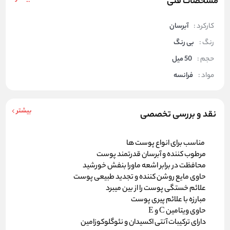
مشخصات فنی
کارکرد :
آبرسان
رنگ :
بی رنگ
حجم :
50 میل
مواد :
فرانسه
بیشتر
نقد و بررسی تخصصی
مناسب برای انواع پوست ها
مرطوب کننده و آبرسان قدرتمند پوست
محافظت در برابر اشعه ماورا بنفش خورشید
حاوی مایع روشن کننده و تجدید طبیعی پوست
علائم خستگی پوست را از بین میبرد
مبارزه با علائم پیری پوست
حاوی ویتامین C و E
دارای ترکیبات آنتی اکسیدان و نئوگلوکوزامین