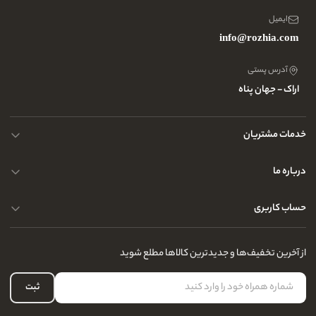
ایمیل
info@rozhia.com
آدرس پستی
اراک - جهان پناه
خدمات مشتریان
حریم خصوصی کاربران
درباره ما
راهنمای قوانین و مقررات
سوالات متداول
حساب کاربری
تماس با ما
آدرس فروشگاه
سوالات متداول
سفارشات شما
نحوه ارسال کالا
از آخرین تخفیف‌ها و جدیدترین کالاها مطلع شوید
لیست علاقه‌مندی
نحوه بازگشت کالا
حساب کاربری
ثبت
درباره ما