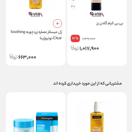
+ 2
بی بی کرم گلدن رز
ژل میسلار عصاره زردچوبه Soothing
10
Clear نوتروژینا
%
1,131,000
1,017,900
663,000
مشتریانی که از این مورد خریداری کرده اند