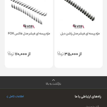
مژه ریسه ای فیشر مدل راشن دبل
مژه ریسه ای فیشر مدل فاکس FOX
م
از 35,000
از 70,000
بازگشت به بالا
راه‌های ارتباطی با ما
اطلاعات کامل