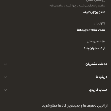
شماره تماس
ساعات پاسخگویی شنبه تا چهارشنبه از ساعت ۸ تا ۱۹
09378252543
ایمیل
info@rozhia.com
آدرس پستی
اراک - جهان پناه
خدمات مشتریان
حریم خصوصی کاربران
درباره ما
راهنمای قوانین و مقررات
سوالات متداول
حساب کاربری
تماس با ما
آدرس فروشگاه
سوالات متداول
سفارشات شما
نحوه ارسال کالا
از آخرین تخفیف‌ها و جدیدترین کالاها مطلع شوید
لیست علاقه‌مندی