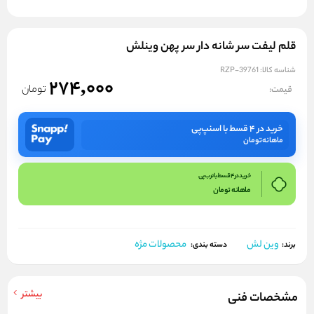
قلم لیفت سر شانه دار سر پهن وینلش
شناسه کالا:
RZP-39761
274,000
تومان
قیمت:
خرید در ۴ قسط با اسنپ‌پی
ماهانه
تومان
خرید در 4 قسط با ترب پی
ماهانه
تومان
وین لش
محصولات مژه
برند:
دسته بندی:
بیشتر
مشخصات فنی