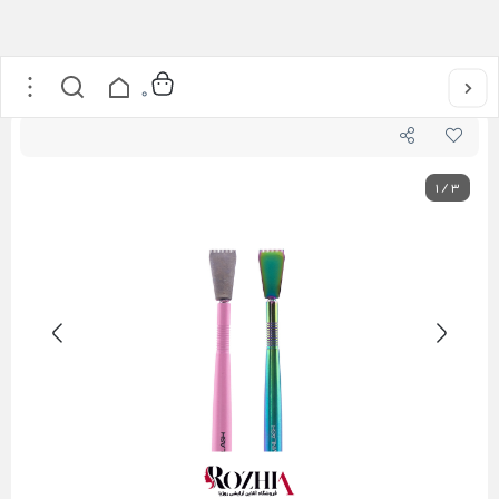
خانه
/
محصولات مژه
/
قلم لیفت سر شانه دار سر پهن وینلش
0
1
/
3