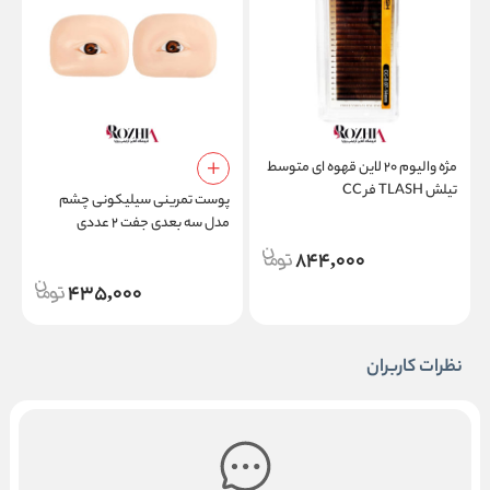
مژه والیوم ۲۰ لاین قهوه ای متوسط
م
تیلش TLASH فر CC
ام
پوست تمرینی سیلیکونی چشم
مدل سه بعدی جفت ۲ عددی
مخصوص اکستنشن مژه و تاتو
844,000
435,000
نظرات کاربران