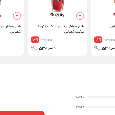
ورن اله
بادی اسپلش زنانه بلومینگ ویکتوریا
بادی اسپلش مردان
سکرت شمیاس
شمیاس
18
18
%
%
650,000
650,00
530,000
530,0
)
(0
0
%
)
(0
0
%