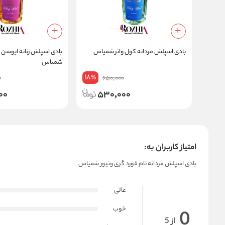
بادی اسپلش مردانه کول واتر شمیاس
بادی اسپلش زنانه ایوسن ل
شمیاس
18
%
0
650,000
00
530,000
امتیاز کاربران به:
بادی اسپلش مردانه تام فورد گری وتیور شمیاس
عالی
خوب
0
از 5