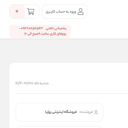
0
ورود به حساب کاربری
پشتیبانی تلفنی
09378252543-
روزهای کاری ساعت 9صبح الی 17
شناسه کالا:
RZP-40245
فروشنده:
فروشگاه اینترنتی روژیا