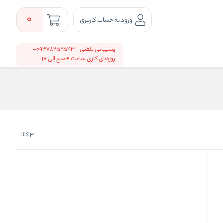
0
ورود به حساب کاربری
پشتیبانی تلفنی
09378252543-
روزهای کاری ساعت 9صبح الی 17
3
کالا