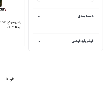
دسته بندی
پنس سر کج کاشت 
ناوینا PT_11
فیلتر بازه قیمتی
ناوینا