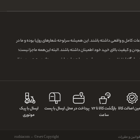
لاعات کامل و واقعی داشته باشند. این همیشه سرلوحه شعارهای روژیا بوده و ما در
بودن و کیفیت بالای خرید خود اطمینان داشته باشند. البته این‌همه ماجرا نیست؛
ر فروشگاه اینترنتی محسوب می‌شود، و ما هم این را خوب می‌دانیم، به همین منظور
مان، با خیال راحت به دستتان برسانیم و تجربه شیرین از خرید آنلاین رو برای شما
ن اصالت کالا
بازگشت کالا تا ۷۲
پرداخت در محل
ارسال با پست
ارسال با پیک
ساعت
موتوری
وانین و مقررات
rozhiacom – ©2026 Copyright