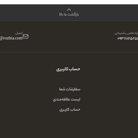
بازگشت به بالا
ه تماس پشتیبانی
ایمیل
o@rozhia.com
093782525
حساب کاربری
سفارشات شما
لیست علاقه‌مندی
حساب کاربری