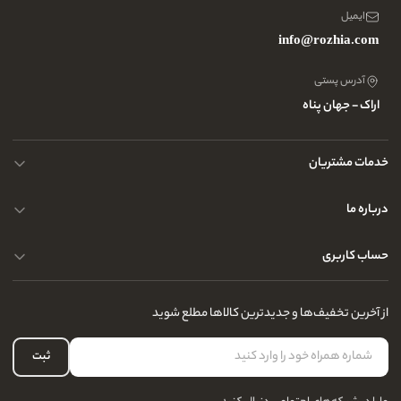
ایمیل
info@rozhia.com
آدرس پستی
اراک - جهان پناه
خدمات مشتریان
حریم خصوصی کاربران
درباره ما
راهنمای قوانین و مقررات
سوالات متداول
حساب کاربری
تماس با ما
آدرس فروشگاه
سوالات متداول
سفارشات شما
نحوه ارسال کالا
از آخرین تخفیف‌ها و جدیدترین کالاها مطلع شوید
لیست علاقه‌مندی
نحوه بازگشت کالا
حساب کاربری
ثبت
درباره ما