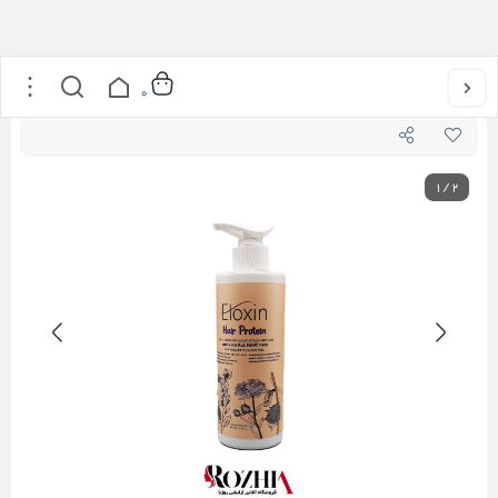
خانه
/
مراقبت از مو
/
ماسک مو فاقد سولفات احیا کننده و مغذی مو (پروتئین مو) الوکسین
0
1
/
2