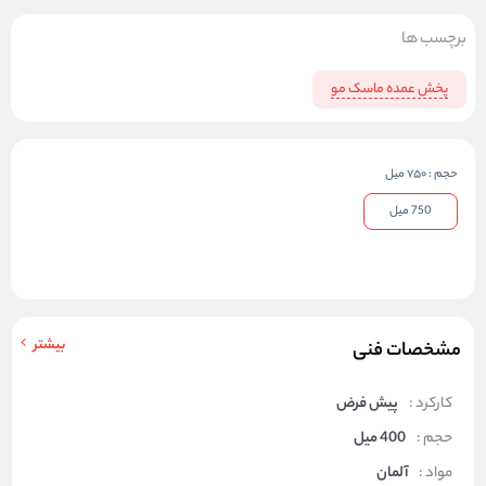
برچسب ها
پخش عمده ماسک مو
حجم
:
750 میل
750 میل
بیشتر
مشخصات فنی
کارکرد :
پیش فرض
حجم :
400 میل
مواد :
آلمان