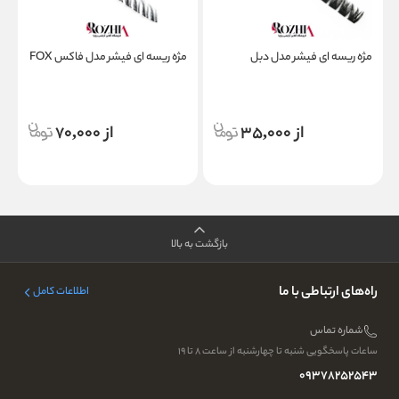
مژه ریسه ای فیشر مدل دبل
مژه ریسه ای فیشر مدل فاکس FOX
م
ل
از 35,000
از 70,000
بازگشت به بالا
راه‌های ارتباطی با ما
اطلاعات کامل
شماره تماس
ساعات پاسخگویی شنبه تا چهارشنبه از ساعت ۸ تا ۱۹
09378252543