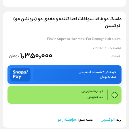
ماسک مو فاقد سولفات احیا کننده و مغذی مو (پروتئین مو)
الوکسین
Eloxin Super 10 Hair Mask For Damage Hair 400ml
شناسه کالا:
VP-11207
1,350,000
تومان
قیمت:
خرید در ۴ قسط با اسنپ‌پی
ماهانه
تومان
خرید در 4 قسط با ترب پی
ماهانه
تومان
الوکسین
مراقبت از مو
برند:
دسته بندی: