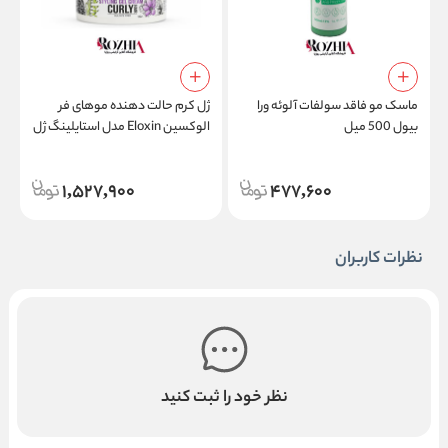
ماسک مو فاقد سولفات آلوئه ورا
ژل کرم حالت دهنده موهای فر
گ
بیول 500 میل
الوکسین Eloxin مدل استایلینگ ژل
کرم کارلی هیر Styling Gel Cream
ع
Curly Hair
1,527,900
477,600
نظرات کاربران
نظر خود را ثبت کنید