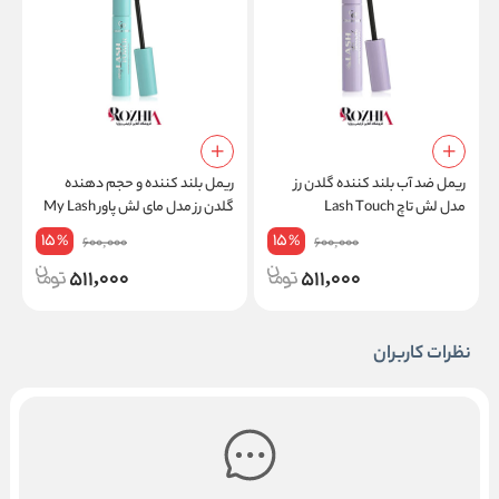
ریمل ضد آب بلند کننده گلدن رز
ریمل بلند کننده و حجم دهنده
ر
مدل لش تاچ Lash Touch
گلدن رز مدل مای لش پاور My Lash
S
Power
15
15
%
%
600,000
600,000
511,000
511,000
نظرات کاربران