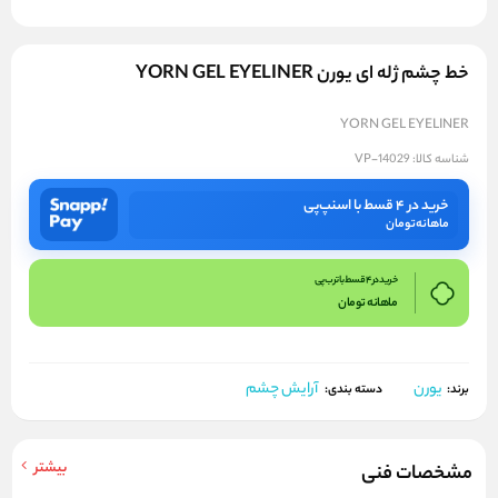
خط چشم ژله ای یورن YORN GEL EYELINER
YORN GEL EYELINER
شناسه کالا:
VP-14029
خرید در ۴ قسط با اسنپ‌پی
ماهانه
تومان
خرید در 4 قسط با ترب پی
ماهانه
تومان
یورن
آرایش چشم
برند:
دسته بندی:
بیشتر
مشخصات فنی