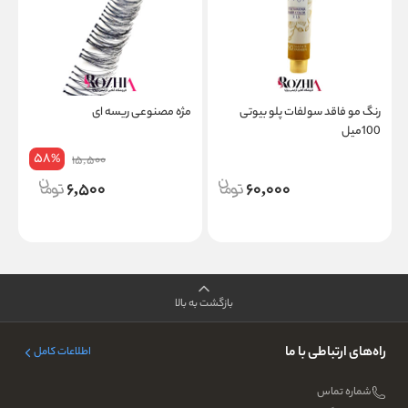
رنگ مو فاقد سولفات پلو بیوتی
مژه مصنوعی ریسه ای
رن
100میل
58
%
15,500
6,500
60,000
بازگشت به بالا
راه‌های ارتباطی با ما
اطلاعات کامل
شماره تماس