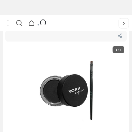
خانه
/
آرایشی
/
آرایش چشم
/
خط چشم ژله ای یورن YORN GEL EYELINER
0
1
/
1