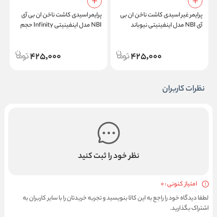
پرایمر غیر اسیدی کاشت ناخن ان بی
پرایمر اسیدی کاشت ناخن ان بی آی
پ
آی NBI مدل اینفینیتی نیوباند
NBI مدل اینفینیتی Infinity حجم
Infinity Nu-Bond حجم 15 میلی
15 میلی لیتر
ف
لیتر
425,000
425,000
نظرات کاربران
نظر خود را ثبت کنید
امتیاز کنونی : 0
لطفا دیدگاه خود را راجع به این کالا بنویسید و تجربه خریدتان را با سایر کاربران به
اشتراک بگذارید.