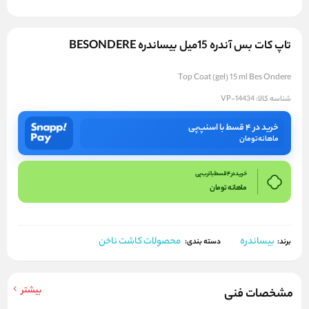
تاپ کات بس آندره 15میل بیساندره BESONDERE
Top Coat (gel) 15 ml Bes Ondere
شناسه کالا:
VP-14434
خرید در ۴ قسط با اسنپ‌پی
ماهانه
تومان
خرید در 4 قسط با ترب پی
ماهانه
تومان
بیساندره
محصولات کاشت ناخن
برند:
دسته بندی:
بیشتر
مشخصات فنی