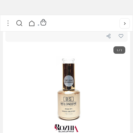
خانه
/
محصولات کاشت ناخن
/
تاپ کات بس آندره 15میل بیساندره BESONDERE
0
1
/
1