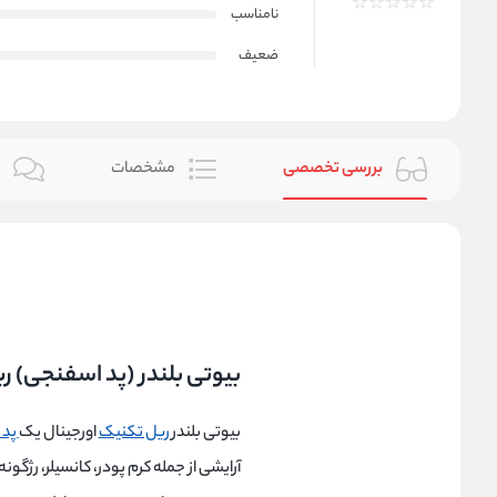
نامناسب
ضعیف
بررسی تخصصی
مشخصات
ن
بیوتی بلندر (پد اسفنجی) ریل تکنیک CHNIQUES
بیوتی بلندر
ریل تکنیک
اورجینال یک
پد 
آرایشی از جمله کرم پودر، کانسیلر، رژگ