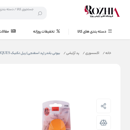
دسته بندی های کالا
تخفیفات روزانه
مقالات
خانه
/
اکسسوری
/
پد آرایشی
/
بیوتی بلندر (پد اسفنجی) ریل تکنیک REAL TECHNIQUES اورجینال