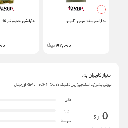
پد آرایشی تخم مرغی F1 نوپو
پد آرایشی تخم مرغی F-40 نوپو
00
192,000
امتیاز کاربران به:
بیوتی بلندر (پد اسفنجی) ریل تکنیک REAL TECHNIQUES اورجینال
عالی
خوب
0
از 5
متوسط