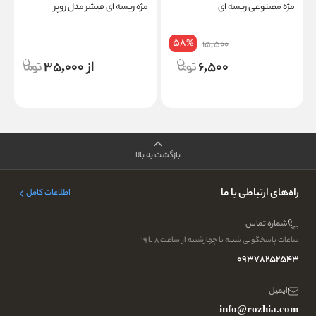
مژه مصنوعی ریسه ای
مژه ریسه ای فیشر مدل روپر
م
58
%
15,500
6,500
از 35,000
بازگشت به بالا
راه‌های ارتباطی با ما
اطلاعات کامل
شماره تماس
ساعات پاسخگویی شنبه تا چهارشنبه از ساعت ۸ تا ۱۹
09378252543
ایمیل
info@rozhia.com