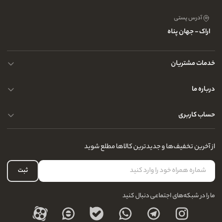
آدرس پستی
اراک - جهان پناه
خدمات مشتریان
حریم خصوصی کاربران
درباره ما
راهنمای قوانین و مقررات
سوالات متداول
حساب کاربری
تماس با ما
آدرس فروشگاه
سوالات متداول
سفارشات شما
نحوه ارسال کالا
از آخرین تخفیف‌ها و جدیدترین کالاها مطلع شوید
لیست علاقه‌مندی
نحوه بازگشت کالا
حساب کاربری
ثبت
درباره ما
ما را در شبکه‌های اجتماعی دنبال کنید