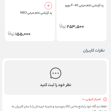
پد آرایشی تخم مرغی F-40 نوپو
پد آرایشی تخم مرغی NEO
ف
253,500
155,000
نظرات کاربران
نظر خود را ثبت کنید
امتیاز کنونی : 0
لطفا دیدگاه خود را راجع به این کالا بنویسید و تجربه خریدتان را با سایر کاربران به