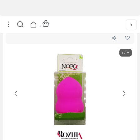
خانه
/
اکسسوری
/
پد آرایشی تخم مرغی F1 نوپو
0
1
/
3