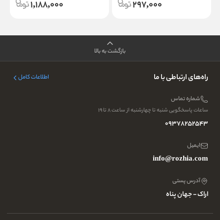
1,188,000
297,000
بازگشت به بالا
راه‌های ارتباطی با ما
اطلاعات کامل
شماره تماس
ساعات پاسخگویی شنبه تا چهارشنبه از ساعت ۸ تا ۱۹
09378252543
ایمیل
info@rozhia.com
آدرس پستی
اراک - جهان پناه