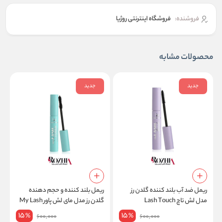
فروشنده:
فروشگاه اینترنتی روژیا
محصولات مشابه
جدید
جدید
ریمل ضد آب بلند کننده گلدن رز
ریمل بلند کننده و حجم دهنده
ر
مدل لش تاچ Lash Touch
گلدن رز مدل مای لش پاور My Lash
S
Power
15
15
%
%
600,000
600,000