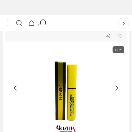
خانه
/
آرایشی
/
آرایش چشم
/
ریمل سوپر ولوم رزابه Super Volume Rosabe
0
1
/
3