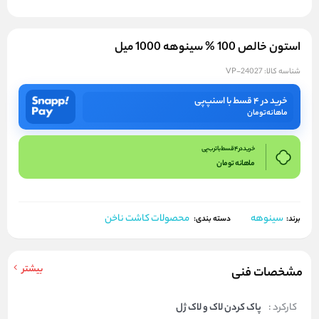
استون خالص 100 % سینوهه 1000 میل
شناسه کالا:
VP-24027
خرید در ۴ قسط با اسنپ‌پی
ماهانه
تومان
خرید در 4 قسط با ترب پی
ماهانه
تومان
سینوهه
محصولات کاشت ناخن
برند:
دسته بندی:
بیشتر
مشخصات فنی
کارکرد :
پاک کردن لاک و لاک ژل