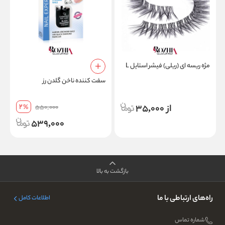
مژه ریسه ای (ریلی) فیشر استایل L
سفت کننده ناخن گلدن رز
اک
2
از 35,000
%
550,000
539,000
بازگشت به بالا
راه‌های ارتباطی با ما
اطلاعات کامل
شماره تماس