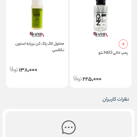
محلول لاک پاک کن برپایه استون
نکلاسی
پمپ خالی NEO نئو
پ
138,000
ل
225,000
نظرات کاربران