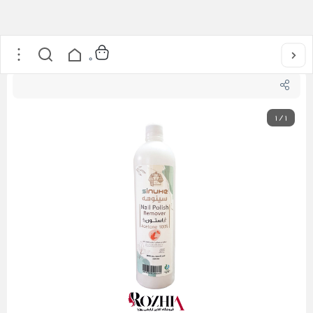
خانه
/
محصولات کاشت ناخن
/
استون خالص 100 % سینوهه 1000 میل
0
1
/
1