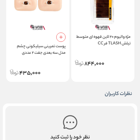
مژه والیوم ۲۰ لاین قهوه ای متوسط
م
تیلش TLASH فر CC
ام
پوست تمرینی سیلیکونی چشم
مدل سه بعدی جفت ۲ عددی
مخصوص اکستنشن مژه و تاتو
844,000
435,000
نظرات کاربران
نظر خود را ثبت کنید