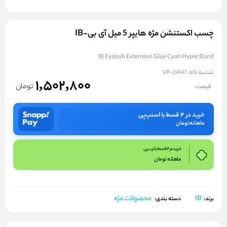
چسب اکستنشن مژه هایپر 5 میل آی بی-IB
IB Eyelash Extension Glue Cyan Hyper Bond
شناسه کالا:
VP-24147
1,502,800
تومان
قیمت:
خرید در ۴ قسط با اسنپ‌پی
ماهانه
تومان
خرید در 4 قسط با ترب پی
ماهانه
تومان
IB
محصولات مژه
برند:
دسته بندی: