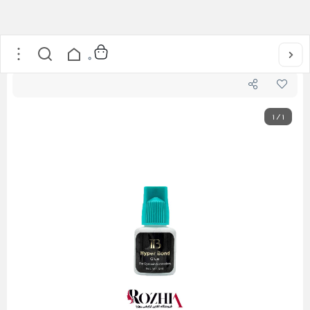
خانه
/
محصولات مژه
/
چسب اکستنشن مژه هایپر 5 میل آی بی-IB
0
1
/
1