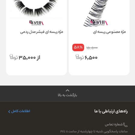
مژه مصنوعی ریسه ای
مژه ریسه ای فیشر مدل ردمی
پ
58
%
15,500
6,500
از 35,000
بازگشت به بالا
راه‌های ارتباطی با ما
اطلاعات کامل
شماره تماس
ساعات پاسخگویی شنبه تا چهارشنبه از ساعت ۸ تا ۱۹