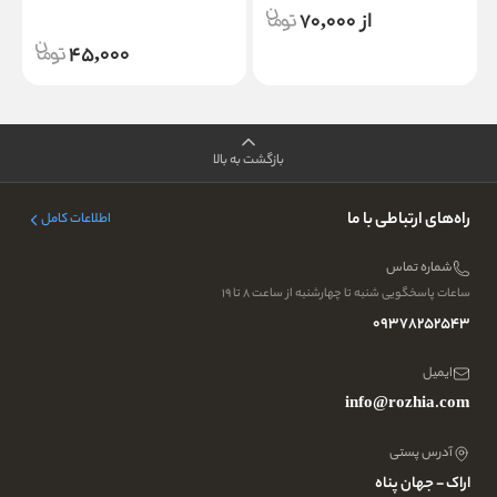
از 70,000
45,000
بازگشت به بالا
راه‌های ارتباطی با ما
اطلاعات کامل
شماره تماس
ساعات پاسخگویی شنبه تا چهارشنبه از ساعت ۸ تا ۱۹
09378252543
ایمیل
info@rozhia.com
آدرس پستی
اراک - جهان پناه