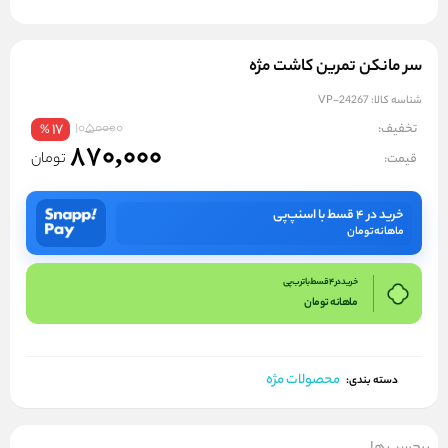
سر مانکن تمرین کاشت مژه
شناسه کالا:
VP-24267
1050000
تخفیف:
17
%
870,000
تومان
قیمت:
خرید در ۴ قسط با اسنپ‌پی
ماهانه
تومان
خرید در 4 قسط با ترب پی
ماهانه
تومان
محصولات مژه
دسته بندی: