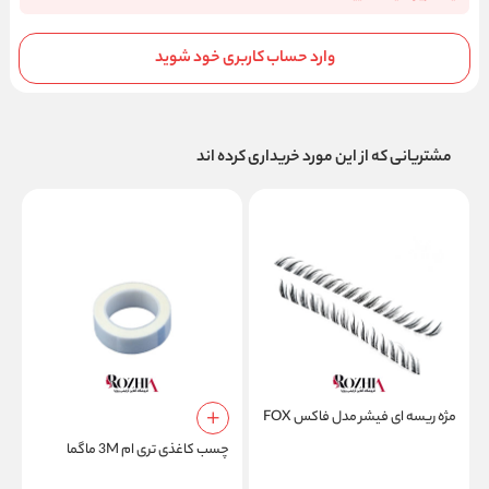
وارد حساب کاربری خود شوید
مشتریانی که از این مورد خریداری کرده اند
مژه ریسه ای فیشر مدل فاکس FOX
چسب کاغذی تری ام 3M ماگما
A