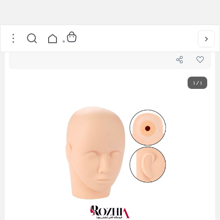
خانه
/
محصولات مژه
/
سر مانکن تمرین کاشت مژه
0
1
/
1