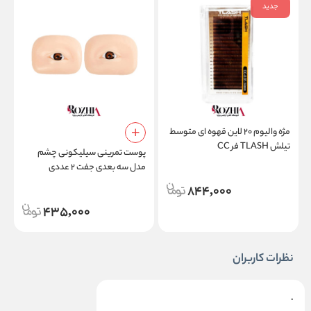
جدید
مژه والیوم ۲۰ لاین قهوه ای متوسط
م
تیلش TLASH فر CC
ام
پوست تمرینی سیلیکونی چشم
مدل سه بعدی جفت ۲ عددی
مخصوص اکستنشن مژه و تاتو
844,000
435,000
نظرات کاربران
.