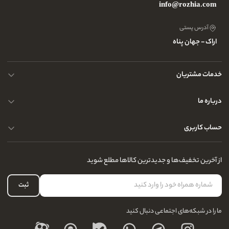
info@rozhia.com
آدرس پستی
اراک - جهان پناه
خدمات مشتریان
حریم خصوصی کاربران
درباره ما
راهنمای قوانین و مقررات
سوالات متداول
حساب کاربری
تماس با ما
آدرس فروشگاه
سوالات متداول
سفارشات شما
نحوه ارسال کالا
از آخرین تخفیف‌ها و جدیدترین کالاها مطلع شوید
لیست علاقه‌مندی
نحوه بازگشت کالا
حساب کاربری
ثبت
درباره ما
ما را در شبکه‌های اجتماعی دنبال کنید