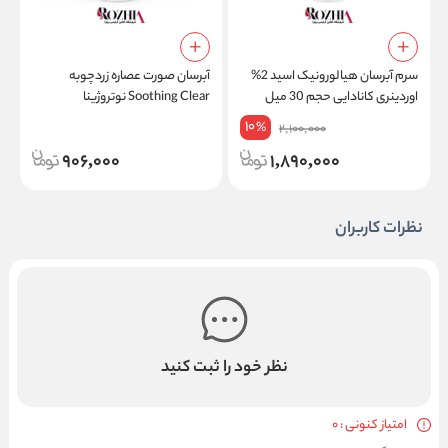
سرم آبرسان هیالورونیک اسید 2%
آبرسان صورت عصاره زردچوبه
اوردینری کانادایی حجم 30 میل
Soothing Clear نوتروژینا
l
10
%
2,100,000
906,000
1,890,000
نظرات کاربران
نظر خود را ثبت کنید
امتیاز کنونی : 0