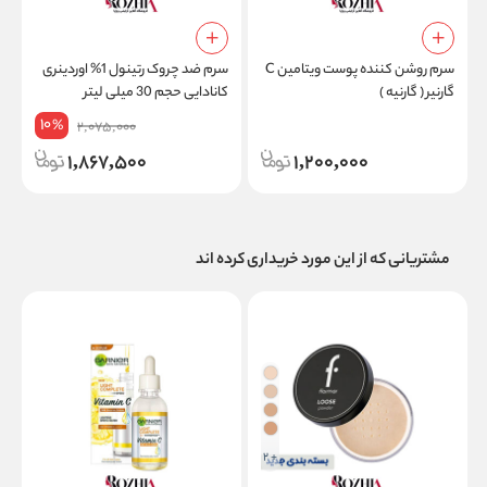
سرم روشن کننده پوست ویتامین C
سرم ضد چروک رتینول 1% اوردینری
گارنیر ( گارنیه )
کانادایی حجم 30 میلی لیتر
10
%
2,075,000
1,867,500
1,200,000
مشتریانی که از این مورد خریداری کرده اند
+ 2