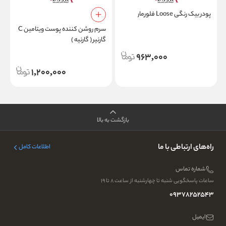
پودر بیک رنگی Loose فلورمار
ر
سرم روشن کننده پوست ویتامین C
گارنیر ( گارنیه )
963,000
1,200,000
بازگشت به بالا
راه‌های ارتباطی با ما
اطلاعات کامل
شماره تماس
ساعات پاسخگویی شنبه تا چهارشنبه از ساعت ۸ تا ۱۹
09378252543
ایمیل