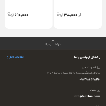
e
از 35,000
690,000
بازگشت به بالا
راه‌های ارتباطی با ما
اطلاعات کامل
شماره تماس
ساعات پاسخگویی شنبه تا چهارشنبه از ساعت ۸ تا ۱۹
09378252543
ایمیل
info@rozhia.com