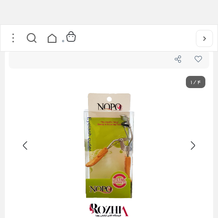
خانه
/
اکسسوری
/
فرمژه بدون فنر p10 نوپو
0
1
/
4