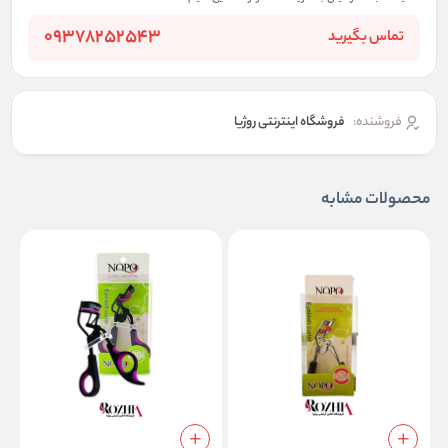
09378252543
تماس بگیرید
فروشنده:
فروشگاه اینترنتی روژیا
محصولات مشابه