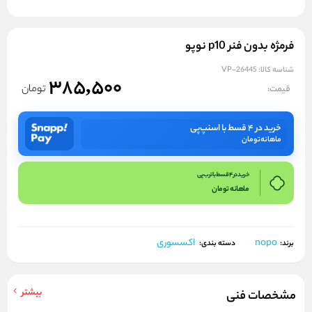
فرمژه بدون فنر p10 نوپو
شناسه کالا:
VP-26445
385,500
تومان
قیمت:
خرید در ۴ قسط با اسنپ‌پی
ماهانه
تومان
خرید در 4 قسط با ترب پی
ماهانه
تومان
nopo
اکسسوری
برند:
دسته بندی:
بیشتر
مشخصات فنی