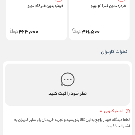
فرمژه بدون فنر p11 نوپو
فرمژه بدون فنر p13 نوپو
ف
423,000
361,500
نظرات کاربران
نظر خود را ثبت کنید
امتیاز کنونی : 0
لطفا دیدگاه خود را راجع به این کالا بنویسید و تجربه خریدتان را با سایر کاربران به
اشتراک بگذارید.