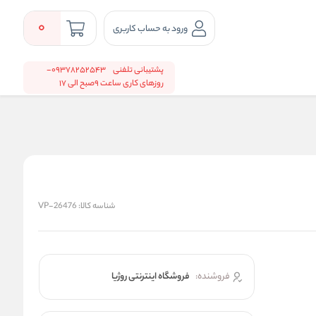
0
ورود به حساب کاربری
پشتیبانی تلفنی
09378252543-
روزهای کاری ساعت 9صبح الی 17
شناسه کالا:
VP-26476
فروشنده:
فروشگاه اینترنتی روژیا