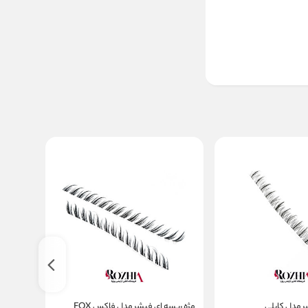
ر مدل کایلی
مژه ریسه ای فیشر مدل فاکس FOX