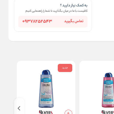
به کمک نیاز دارید ؟
کافیست با ما در میان بگذارید تا شما را راهنمایی کنیم
09378252543
تماس بگیرید
جدید
جدید