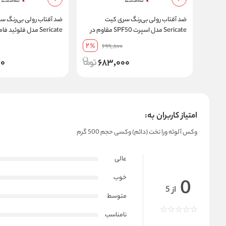
ضد آفتاب رولی بی‌رنگ سری کیت
ضد آفتاب رولی بی‌رنگ س
Sericate مدل اسپرت SPF50 مقاوم در
برابر تعریق حجم 50 میل
2
%
699,800
میل
00
683,000
امتیاز کاربران به:
وکس آلوئه ورا تخت (دائم) وکسی حجم 500 گرم
عالی
خوب
0
از 5
متوسط
نامناسب