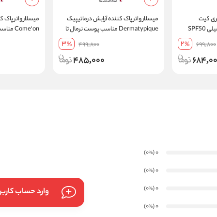
ری کیت
میسلار واتر پاک کننده آرایش درماتیپیک
میسلار واتر پاک ک
Sericate مدل فلوئید فامیلی SPF50
Dermatypique مناسب پوست نرمال تا
Come'on
فاقد چربی مناسب انواع پوست حجم 50
خشک آبرسان قوی حجم 250 میل
3
2
%
499,800
%
699,800
میلی لیتر
485,000
684,0
)
(0
0
%
)
(0
0
%
)
(0
0
%
وارد حساب کارب
)
(0
0
%