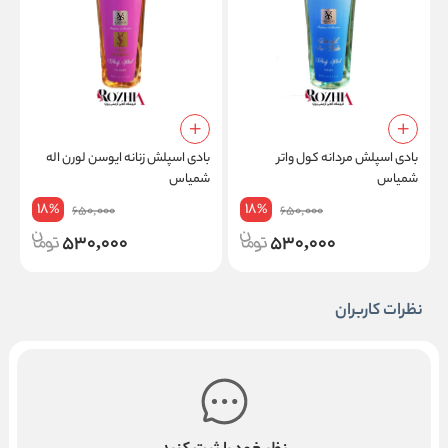
بادی اسپلش مردانه کول واتر
بادی اسپلش زنانه ایوسن لورن اله
ب
شمیاس
شمیاس
س
18
18
%
%
650,000
650,000
530,000
530,000
نظرات کاربران