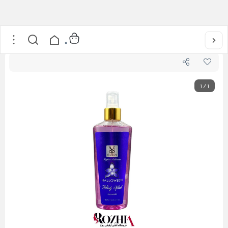
خانه
/
عطر و ادکلن
/
بادی اسپلش
/
بادی اسپلش زنانه Halloween شمیاس
0
1
/
1