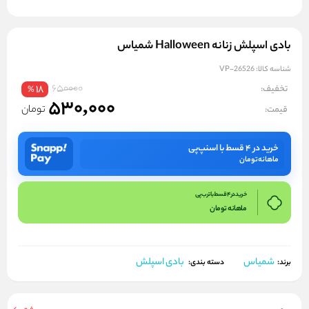
بادی اسپلش زنانه Halloween شمیاس
شناسه کالا:
VP-26526
650000
تخفیف:
18
%
530,000
تومان
قیمت:
خرید در ۴ قسط با اسنپ‌پی
ماهانه
تومان
خرید در 4 قسط با ترب پی
ماهانه
تومان
شمیاس
بادی اسپلش
برند:
دسته بندی: