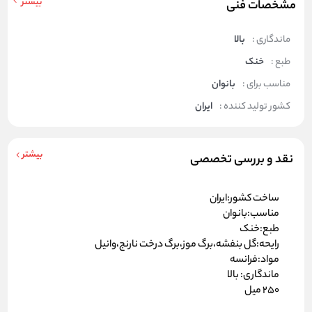
بیشتر
مشخصات فنی
ماندگاری :
بالا
طبع :
خنک
مناسب برای :
بانوان
کشور تولید کننده :
ایران
بیشتر
نقد و بررسی تخصصی
ساخت کشور:ایران
مناسب:بانوان
طبع:خنک
رایحه:گل بنفشه،برگ موز،برگ درخت نارنج،وانیل
مواد:فرانسه
ماندگاری: بالا
250 میل