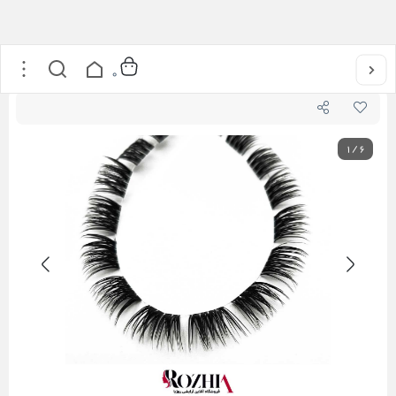
خانه
/
محصولات مژه
/
مژه ریسه ای فیشر مدل ردمی
0
1
/
6