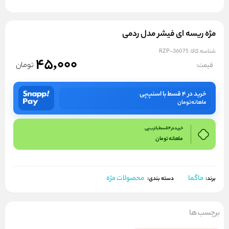
مژه ریسه ای فیشر مدل ردمی
شناسه کالا:
RZP-36075
45,000
تومان
قیمت:
خرید در ۴ قسط با اسنپ‌پی
ماهانه
تومان
خرید در 4 قسط با ترب پی
ماهانه
تومان
ماگما
محصولات مژه
برند:
دسته بندی:
برچسب ها