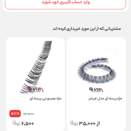
وارد حساب کاربری خود شوید
مشتریانی که از این مورد خریداری کرده اند
مژه ریسه ای مدل فیشر
مژه مصنوعی ریسه ای
م
58
%
15,500
از 35,000
6,500