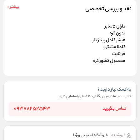
بیشتر
نقد و بررسی تخصصی
دارای 5سایز
بدون گره
فیشر کامل پیتاژ دار
کاملا مشکی
فر ثابت
محصول کشور کره
به کمک نیاز دارید ؟
کافیست با ما در میان بگذارید تا شما را راهنمایی کنیم
09378252543
تماس بگیرید
فروشنده:
فروشگاه اینترنتی روژیا