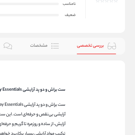
نامناسب
ضعیف
بررسی تخصصی
مشخصات
ن
ست براش و دو پد آرایشی Everyday Essentials ریل تکنیک اورجینال:
آرایش، از ساده و روزمره تا گریم و حرف
ترکیب مواد آرایشی بسیار پرکاربرد خوا