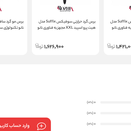
برس گرد حرارتی سوفیکس Suffix مدل
برس گرد حرارتی سوفیکس Suffix مدل
د XL مجهز به فناوری نانو
هیت پرو اسپید XXL مجهز به فناوری نانو
نانو تکنولوژی س
سرامیک یون
1,626,900
1,421,
)
(0
0
%
)
(0
0
%
)
(0
0
%
وارد حساب کارب