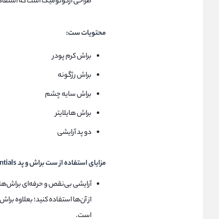
طراحی ارگونومیک است که استفاده ا
محتویات ست:
براش کرم پودر
براش رژگونه
براش سایه چشم
براش هایلایتر
دو پد آرایشی
مزایای استفاده از ست براش و پد Everyday Essentials ریل تکنیک:
آرایشی بی‌نقص و حرفه‌ای براش‌ها
از آن‌ها استفاده کنید؛ بعلاوه ب
است.