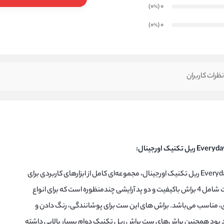
)
(0
0
%
)
(0
0
%
ظرات کاربران
ست براش و دو پد آرایشی Everyday Essentials ریل تکنیک اورجینال، مجموعه‌ای کامل از ابزارهای کاربردی برای
آرایشی بی‌نقص و حرفه‌ای است. این ست شامل 4 براش باکیفیت و دو پد آرایشی چندمنظوره است که برای انواع
ه‌ای، مناسب می‌باشد. براش های این ست برای پوشانندگی، رنگ دادن و
هد بود همچنین براش‌های ست براش ریل تکنیک دوام بسیار بالایی داشته