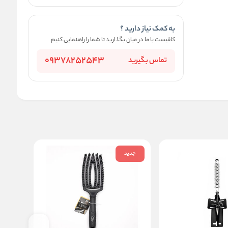
به کمک نیاز دارید ؟
کافیست با ما در میان بگذارید تا شما را راهنمایی کنیم
09378252543
تماس بگیرید
جدید
جدید