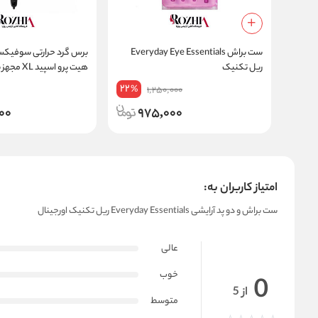
ست براش Everyday Eye Essentials
ریل تکنیک
هیت پرو اسپی
سرامیک یون
22
%
1,250,000
000
975,000
امتیاز کاربران به:
ست براش و دو پد آرایشی Everyday Essentials ریل تکنیک اورجینال
عالی
خوب
0
از 5
متوسط