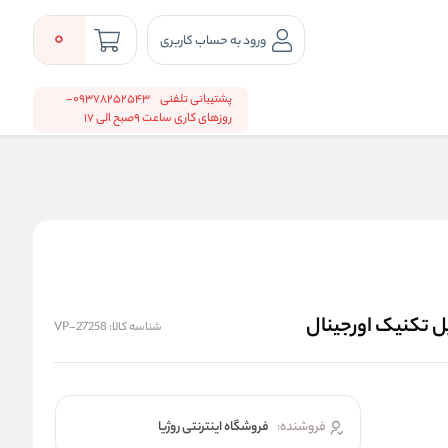
0
ورود به حساب کاربری
پشتیبانی تلفنی
09378252543-
روزهای کاری ساعت 9صبح الی 17
شناسه کالا:
VP-27258
فروشنده:
فروشگاه اینترنتی روژیا