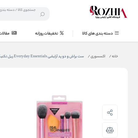
دسته بندی های کالا
تخفیفات روزانه
مقالات
خانه
/
اکسسوری
/
ست براش و دو پد آرایشی Everyday Essentials ریل تکنیک اورجینال