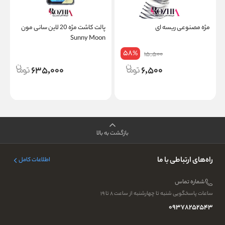
مژه مصنوعی ریسه ای
پالت کاشت مژه 20 لاین سانی مون
Sunny Moon
م
58
A
%
15,500
635,000
6,500
بازگشت به بالا
راه‌های ارتباطی با ما
اطلاعات کامل
شماره تماس
ساعات پاسخگویی شنبه تا چهارشنبه از ساعت ۸ تا ۱۹
09378252543