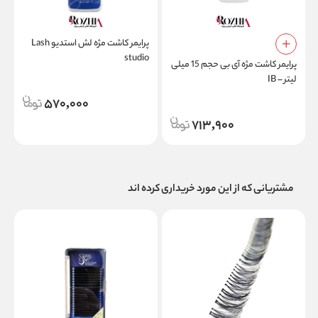
پرایمر کاشت مژه لش استدیو Lash
پ
studio
پرایمر کاشت مژه آی بی حجم 15 میلی
لیتر – IB
570,000
713,900
مشتریانی که از این مورد خریداری کرده اند