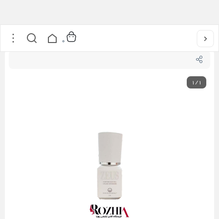
خانه
/
محصولات مژه
/
چسب اکستنشن مژه ZEUS دلوکس - 5 میل
0
1
/
1