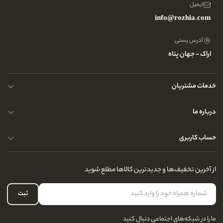
ایمیل
info@rozhia.com
آدرس پستی
اراک - جهان پناه
خدمات مشتریان
حریم خصوصی کاربران
درباره ما
راهنمای قوانین و مقررات
سوالات متداول
حساب کاربری
تماس با ما
آدرس فروشگاه
سوالات متداول
سفارشات شما
نحوه ارسال کالا
از آخرین تخفیف‌ها و جدیدترین کالاها مطلع شوید
لیست علاقه‌مندی
نحوه بازگشت کالا
حساب کاربری
ثبت
درباره ما
ما را در شبکه‌های اجتماعی دنبال کنید