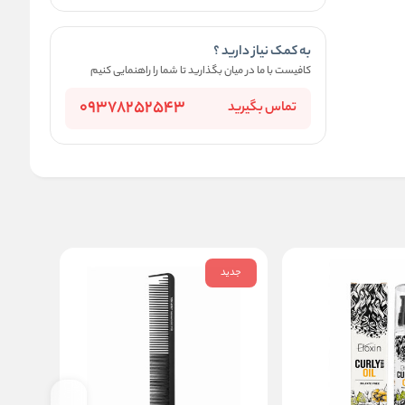
به کمک نیاز دارید ؟
کافیست با ما در میان بگذارید تا شما را راهنمایی کنیم
09378252543
تماس بگیرید
جدید
جدید