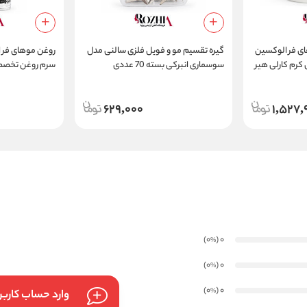
ی فر الوکسین
گیره تقسیم مو و فویل فلزی سالنی مدل
ژل کرم کارلی هیر
سوسماری انبرکی بسته 70 عددی
Stylin
Oil فاقد سولفات
629,000
1,527,
)
(0
0
%
)
(0
0
%
)
(0
0
%
وارد حساب کارب