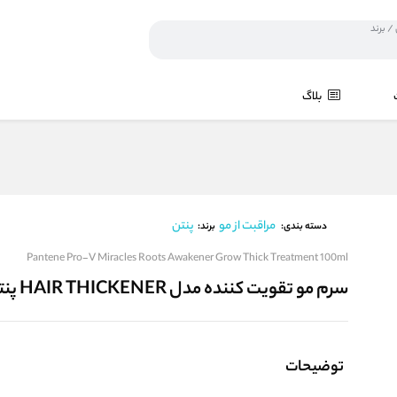
بلاگ
مراقبت از مو
پنتن
برند:
دسته بندی:
Pantene Pro-V Miracles Roots Awakener Grow Thick Treatment 100ml
سرم مو تقویت کننده مدل HAIR THICKENER پنتن
توضیحات