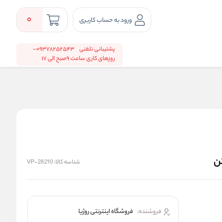
0
ورود به حساب کاربری
پشتیبانی تلفنی
09378252543-
روزهای کاری ساعت 9صبح الی 17
شناسه کالا:
VP-28210
فروشنده:
فروشگاه اینترنتی روژیا