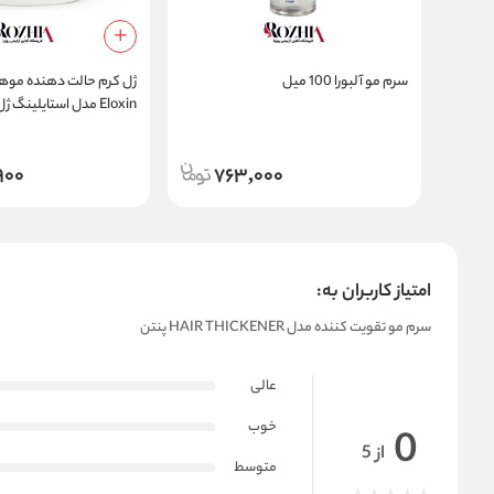
سرم مو آلبورا 100 میل
ژل کرم حالت دهنده موها
Eloxin مدل استایلینگ 
g Gel Cream Curly Hair
900
763,000
امتیاز کاربران به:
سرم مو تقویت کننده مدل HAIR THICKENER پنتن
عالی
خوب
0
از 5
متوسط