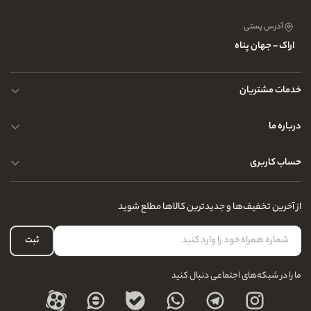
آدرس پستی
اراک - جهان پناه
خدمات مشتریان
حریم خصوصی کاربران
درباره ما
راهنمای قوانین و مقررات
سوالات متداول
حساب کاربری
تماس با ما
آدرس فروشگاه
سوالات متداول
سفارشات شما
نحوه ارسال کالا
از آخرین تخفیف‌ها و جدیدترین کالاها مطلع شوید
لیست علاقه‌مندی
نحوه بازگشت کالا
حساب کاربری
ثبت
درباره ما
ما را در شبکه‌های اجتماعی دنبال کنید