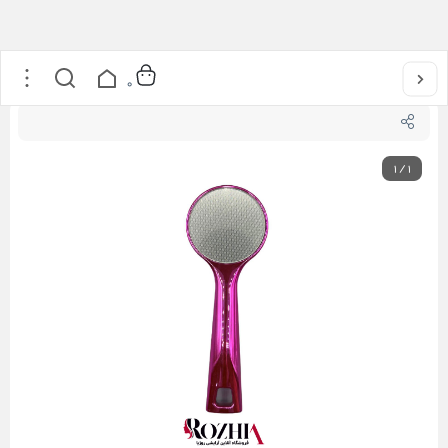
خانه
/
محصولات کاشت ناخن
/
اسپا
/
سوهان کف پا دوطرفه صورتی لیزری
0
1
/
1