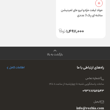
مواد لیفت مژه و ابرو مای لمینیشن
ساشه ای پک 3 عددی
1,497,000
بازگشت به بالا
راه‌های ارتباطی با ما
اطلاعات کامل
شماره تماس
ساعات پاسخگویی شنبه تا چهارشنبه از ساعت ۸ تا ۱۹
09378252543
ایمیل
info@rozhia.com