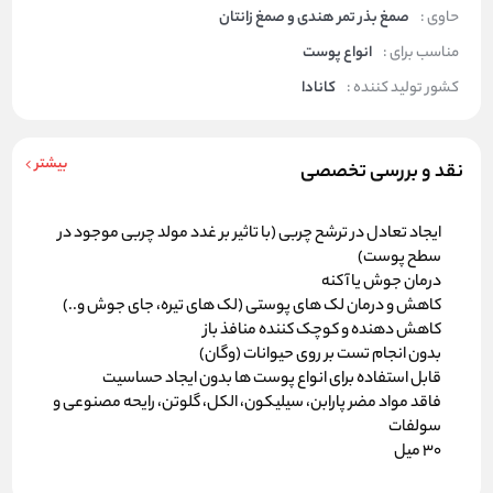
حاوی :
صمغ بذر تمر هندی و صمغ زانتان
مناسب برای :
انواع پوست
کشور تولید کننده :
کانادا
بیشتر
نقد و بررسی تخصصی
ایجاد تعادل در ترشح چربی (با تاثیر بر غدد مولد چربی موجود در
سطح پوست)
درمان جوش یا آکنه
کاهش و درمان لک های پوستی (لک های تیره، جای جوش و..)
کاهش دهنده و کوچک کننده منافذ باز
بدون انجام تست بر روی حیوانات (وگان)
قابل استفاده برای انواع پوست ها بدون ایجاد حساسیت
فاقد مواد مضر پارابن، سیلیکون، الکل، گلوتن، رایحه مصنوعی و
سولفات
30 میل