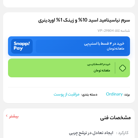
سرم نیاسینامید اسید 10% و زینک 1% اوردینری
شناسه کالا:
VP-29804
خرید در ۴ قسط با اسنپ‌پی
ماهانه
تومان
خرید در 4 قسط با ترب پی
ماهانه
تومان
Ordinary
مراقبت از پوست
برند:
دسته بندی:
بیشتر
مشخصات فنی
کارکرد :
ایجاد تعادل در ترشح چربی