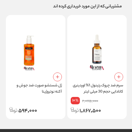
مشتریانی که از این مورد خریداری کرده اند
سرم ضد چروک رتینول 1% اوردینری
ژل شستشو صورت ضد جوش و
ک
کانادایی حجم 30 میلی لیتر
آکنه نوتروژینا
پل
10
%
2,075,000
594,000
1,867,500