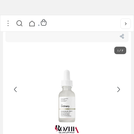
خانه
/
مراقبت از پوست
/
سرم نیاسینامید اسید 10% و زینک 1% اوردینری
0
1
/
2