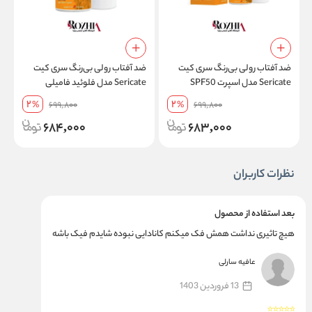
ضد آفتاب رولی بی‌رنگ سری کیت
ضد آفتاب رولی بی‌رنگ سری کیت
م
Sericate مدل اسپرت SPF50
Sericate مدل فلوئید فامیلی
مقاوم در برابر تعریق حجم 50 میل
SPF50 فاقد چربی مناسب انواع
پ
2
2
%
699,800
%
699,800
پوست حجم 50 میل
ح
684,000
683,000
نظرات کاربران
بعد استفاده از محصول
هیچ تاثیری نداشت همش فک میکنم کانادایی نبوده شایدم فیک باشه
عافیه سارلی
13 فروردین 1403