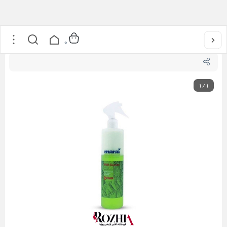
خانه
/
مراقبت از مو
/
سرم موی دوفاز ضد وز مارال حاوی کراتین و آلوئه ورا
0
1
/
1