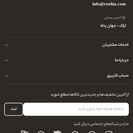
info@rozhia.com
آدرس پستی
اراک - جهان پناه
خدمات مشتریان
حریم خصوصی کاربران
درباره ما
راهنمای قوانین و مقررات
سوالات متداول
حساب کاربری
تماس با ما
آدرس فروشگاه
سوالات متداول
سفارشات شما
نحوه ارسال کالا
از آخرین تخفیف‌ها و جدیدترین کالاها مطلع شوید
لیست علاقه‌مندی
نحوه بازگشت کالا
حساب کاربری
ثبت
درباره ما
ما را در شبکه‌های اجتماعی دنبال کنید