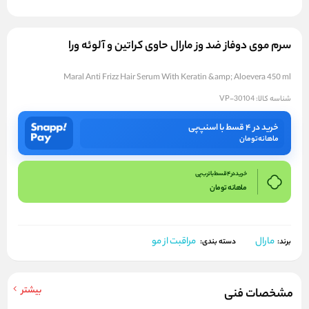
سرم موی دوفاز ضد وز مارال حاوی کراتین و آلوئه ورا
Maral Anti Frizz Hair Serum With Keratin &amp; Aloevera 450 ml
شناسه کالا:
VP-30104
خرید در ۴ قسط با اسنپ‌پی
ماهانه
تومان
خرید در 4 قسط با ترب پی
ماهانه
تومان
مارال
مراقبت از مو
برند:
دسته بندی:
بیشتر
مشخصات فنی