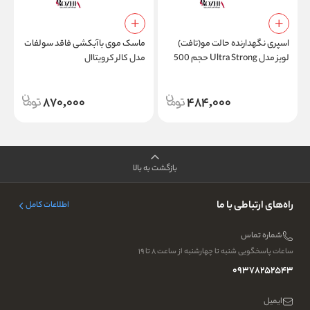
اسپری نگهدارنده حالت مو(تافت)
ماسک موی باآبکشی فاقد سولفات
لویز مدل Ultra Strong حجم 500
مدل کالر کر ویتاال
d
میلی لیتر
870,000
484,000
بازگشت به بالا
راه‌های ارتباطی با ما
اطلاعات کامل
شماره تماس
ساعات پاسخگویی شنبه تا چهارشنبه از ساعت ۸ تا ۱۹
09378252543
ایمیل