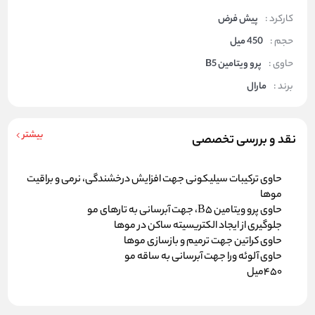
کارکرد :
پیش فرض
حجم :
450 میل
حاوی :
پرو ویتامین B5
برند :
مارال
بیشتر
نقد و بررسی تخصصی
حاوی ترکیبات سیلیکونی جهت افزایش درخشندگی، نرمی و براقیت
موها
حاوی پرو ویتامین B5، جهت آبرسانی به تارهای مو
جلوگیری از ایجاد الکتریسیته ساکن در موها
حاوی کراتین جهت ترمیم و بازسازی موها
حاوی آلوئه ورا جهت آبرسانی به ساقه مو
450میل