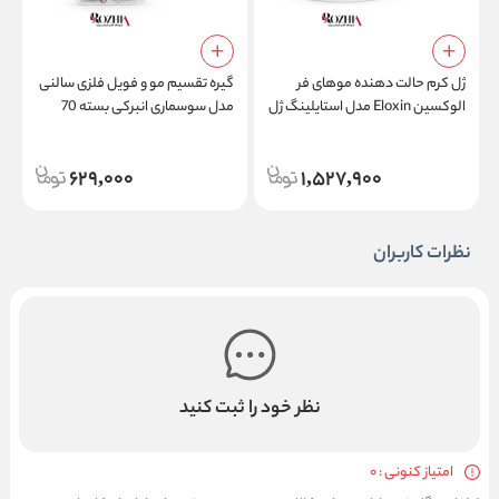
ژل کرم حالت دهنده موهای فر
گیره تقسیم مو و فویل فلزی سالنی
الوکسین Eloxin مدل استایلینگ ژل
مدل سوسماری انبرکی بسته 70
م
کرم کارلی هیر Styling Gel Cream
عددی
l
Curly Hair
629,000
1,527,900
نظرات کاربران
نظر خود را ثبت کنید
امتیاز کنونی : 0