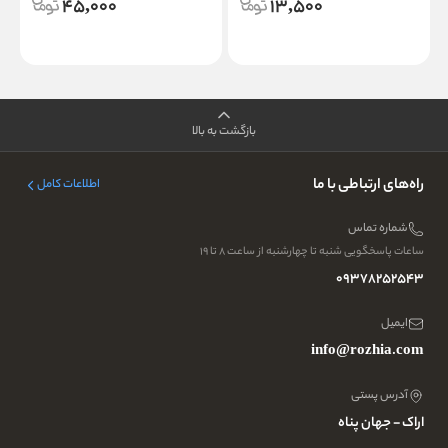
45,000
13,500
بازگشت به بالا
راه‌های ارتباطی با ما
اطلاعات کامل
شماره تماس
ساعات پاسخگویی شنبه تا چهارشنبه از ساعت ۸ تا ۱۹
09378252543
ایمیل
info@rozhia.com
آدرس پستی
اراک - جهان پناه