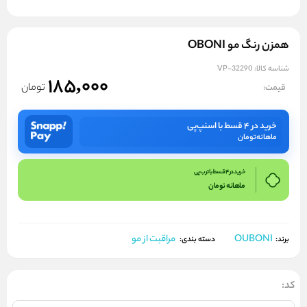
همزن رنگ مو OBONI
شناسه کالا:
VP-32290
185,000
تومان
قیمت:
خرید در ۴ قسط با اسنپ‌پی
ماهانه
تومان
خرید در 4 قسط با ترب پی
ماهانه
تومان
OUBONI
مراقبت از مو
برند:
دسته بندی:
کد: