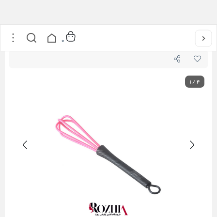
خانه
/
مراقبت از مو
/
همزن رنگ مو OBONI
0
1
/
4