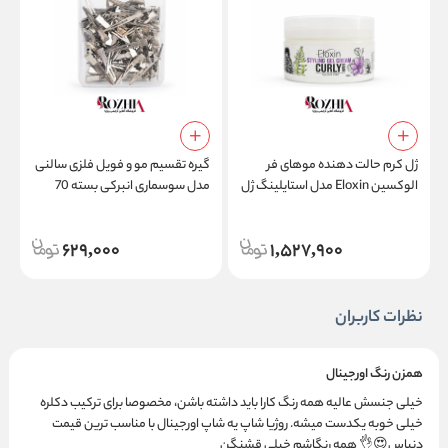
ژل کرم حالت دهنده موهای فر
گیره تقسیم مو و فویل فلزی سالنی
الوکسین Eloxin مدل استایلینگ ژل
مدل سوسماری انبرکی بسته 70
م
کرم کارلی هیر Styling Gel Cream
عددی
l
Curly Hair
629,000
1,527,900
نظرات کاربران
همزن رنگ اورجینال
خیلی جنسش عالیه همه رنگ کارا باید داشته باشن، مخصوصا برای ترکیب دکلره
خیلی خوبه یکدست میشه. روژیا شاپ یه شاپ اورجینال با مناسب ترین قیمت
دنیاس😍👌 همه رنگاشم خیلی قشنگن