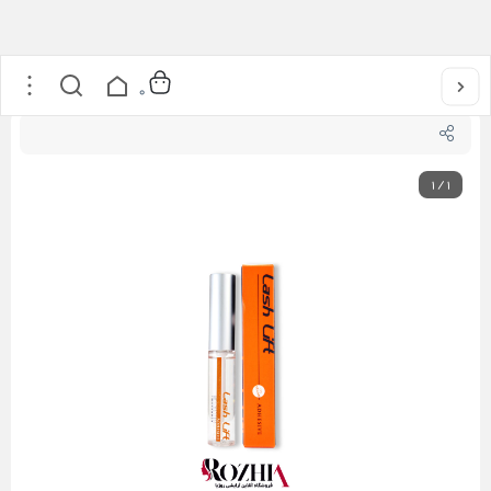
خانه
/
محصولات مژه
/
چسب لیفت مژه شاینی لش لیفت
0
1
/
1