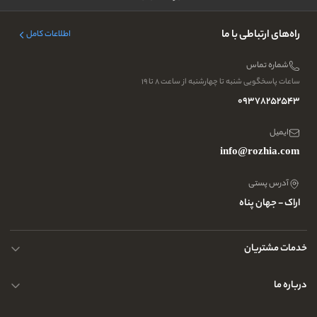
راه‌های ارتباطی با ما
اطلاعات کامل
شماره تماس
ساعات پاسخگویی شنبه تا چهارشنبه از ساعت ۸ تا ۱۹
09378252543
ایمیل
info@rozhia.com
آدرس پستی
اراک - جهان پناه
خدمات مشتریان
حریم خصوصی کاربران
درباره ما
راهنمای قوانین و مقررات
سوالات متداول