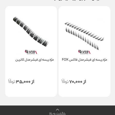
مژه ریسه ای فیشر مدل فاکس FOX
مژه ریسه ای فیشر مدل کاترین
م
از 70,000
از 35,000
بازگشت به بالا