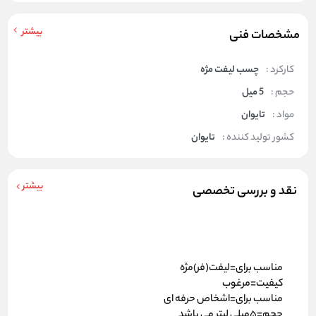
بیشتر
مشخصات فنی
کارکرد :
چسب لیفت مژه
حجم :
5 میل
مواد :
تایوان
کشور تولید کننده :
تایوان
بیشتر
نقد و بررسی تخصصی
مناسب برای=لیفت(فر)مژه
کیفیت=مرغوب
مناسب برای=اشخاص حرفه ای
حجم=5میلی لیتر می باشد