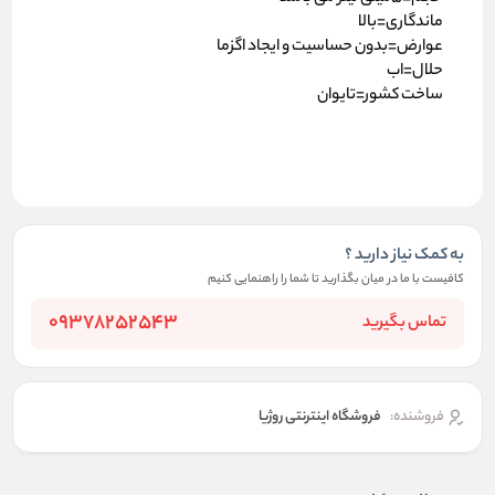
ماندگاری=بالا
عوارض=بدون حساسیت و ایجاد اگزما
حلال=اب
ساخت کشور=تایوان
به کمک نیاز دارید ؟
کافیست با ما در میان بگذارید تا شما را راهنمایی کنیم
09378252543
تماس بگیرید
فروشنده:
فروشگاه اینترنتی روژیا