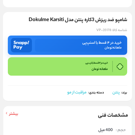
شامپو ضد ریزش 3کاره پنتن مدل Dokulme Karsiti
شناسه کالا:
VP-35178
خرید در ۴ قسط با اسنپ‌پی
ماهانه
تومان
خرید در 4 قسط با ترب پی
ماهانه
تومان
پنتن
مراقبت از مو
برند:
دسته بندی:
بیشتر
مشخصات فنی
حجم :
400 میل