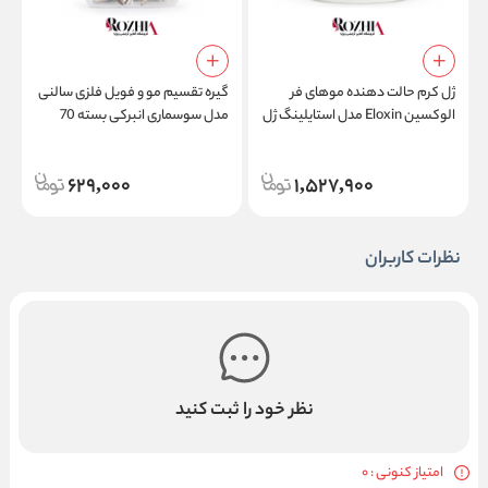
ژل کرم حالت دهنده موهای فر
گیره تقسیم مو و فویل فلزی سالنی
الوکسین Eloxin مدل استایلینگ ژل
مدل سوسماری انبرکی بسته 70
م
کرم کارلی هیر Styling Gel Cream
عددی
l
Curly Hair
629,000
1,527,900
نظرات کاربران
نظر خود را ثبت کنید
امتیاز کنونی : 0