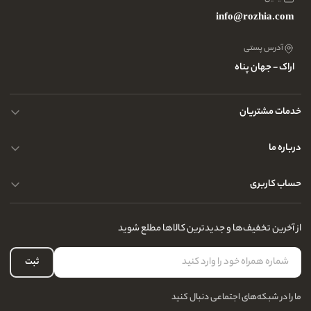
info@rozhia.com
آدرس پستی
اراک - جهان پناه
خدمات مشتریان
حریم خصوصی کاربران
درباره ما
راهنمای قوانین و مقررات
سوالات متداول
حساب کاربری
تماس با ما
آدرس فروشگاه
سوالات متداول
سفارشات شما
نحوه ارسال کالا
از آخرین تخفیف‌ها و جدیدترین کالاها مطلع شوید
لیست علاقه‌مندی
نحوه بازگشت کالا
حساب کاربری
ثبت
درباره ما
ما را در شبکه‌های اجتماعی دنبال کنید