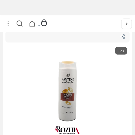
خانه
/
مراقبت از مو
/
شامپو ضد ریزش 3کاره پنتن مدل Dokulme Karsiti
0
1
/
1